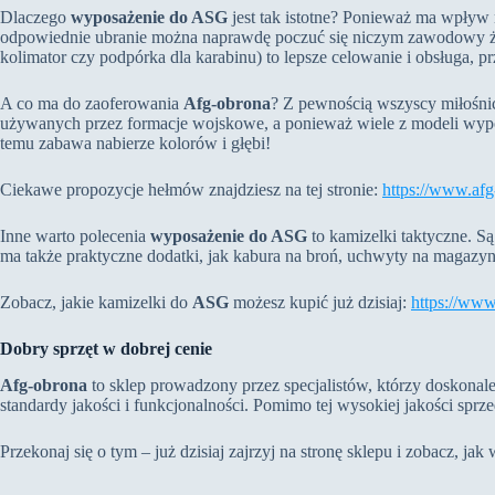
Dlaczego
wyposażenie do ASG
jest tak istotne? Ponieważ ma wpływ 
odpowiednie ubranie można naprawdę poczuć się niczym zawodowy żołn
kolimator czy podpórka dla karabinu) to lepsze celowanie i obsługa,
A co ma do zaoferowania
Afg-obrona
? Z pewnością wszyscy miłośnic
używanych przez formacje wojskowe, a ponieważ wiele z modeli wypos
temu zabawa nabierze kolorów i głębi!
Ciekawe propozycje hełmów znajdziesz na tej stronie:
https://www.afg
Inne warto polecenia
wyposażenie do ASG
to kamizelki taktyczne. S
ma także praktyczne dodatki, jak kabura na broń, uchwyty na magazynk
Zobacz, jakie kamizelki do
ASG
możesz kupić już dzisiaj:
https://www
Dobry sprzęt w dobrej cenie
Afg-obrona
to sklep prowadzony przez specjalistów, którzy doskonale
standardy jakości i funkcjonalności. Pomimo tej wysokiej jakości spr
Przekonaj się o tym – już dzisiaj zajrzyj na stronę sklepu i zobacz, 