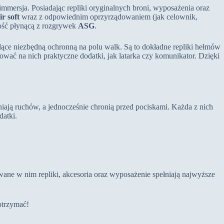
immersja. Posiadając repliki oryginalnych broni, wyposażenia oraz
ir soft
wraz z odpowiednim oprzyrządowaniem (jak celownik,
ność płynącą z rozgrywek
ASG
.
dące niezbędną ochronną na polu walk. Są to dokładne repliki hełmów
ać na nich praktyczne dodatki, jak latarka czy komunikator. Dzięki
iają ruchów, a jednocześnie chronią przed pociskami. Każda z nich
datki.
ane w nim repliki, akcesoria oraz wyposażenie spełniają najwyższe
 otrzymać!