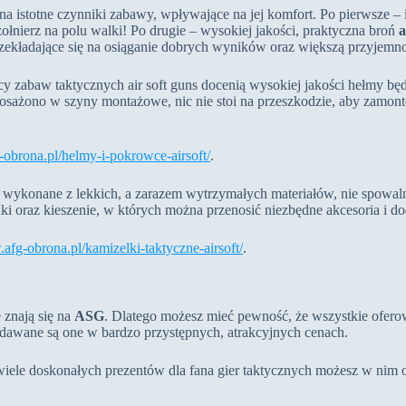
na istotne czynniki zabawy, wpływające na jej komfort. Po pierwsze – 
ierz na polu walki! Po drugie – wysokiej jakości, praktyczna broń
a
 przekładające się na osiąganie dobrych wyników oraz większą przyjem
y zabaw taktycznych air soft guns docenią wysokiej jakości hełmy bę
ażono w szyny montażowe, nic nie stoi na przeszkodzie, aby zamontow
-obrona.pl/helmy-i-pokrowce-airsoft/
.
ą wykonane z lekkich, a zarazem wytrzymałych materiałów, nie spowaln
i oraz kieszenie, w których można przenosić niezbędne akcesoria i do
.afg-obrona.pl/kamizelki-taktyczne-airsoft/
.
 znają się na
ASG
. Dlatego możesz mieć pewność, że wszystkie oferow
zedawane są one w bardzo przystępnych, atrakcyjnych cenach.
jak wiele doskonałych prezentów dla fana gier taktycznych możesz w nim