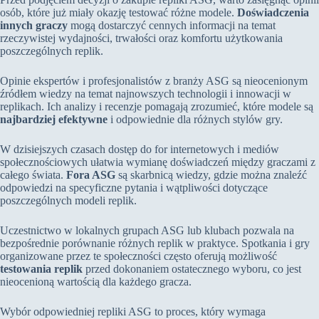
osób, które już miały okazję testować różne modele.
Doświadczenia
innych graczy
mogą dostarczyć cennych informacji na temat
rzeczywistej wydajności, trwałości oraz komfortu użytkowania
poszczególnych replik.
Opinie ekspertów i profesjonalistów z branży ASG są nieocenionym
źródłem wiedzy na temat najnowszych technologii i innowacji w
replikach. Ich analizy i recenzje pomagają zrozumieć, które modele są
najbardziej efektywne
i odpowiednie dla różnych stylów gry.
W dzisiejszych czasach dostęp do for internetowych i mediów
społecznościowych ułatwia wymianę doświadczeń między graczami z
całego świata.
Fora ASG
są skarbnicą wiedzy, gdzie można znaleźć
odpowiedzi na specyficzne pytania i wątpliwości dotyczące
poszczególnych modeli replik.
Uczestnictwo w lokalnych grupach ASG lub klubach pozwala na
bezpośrednie porównanie różnych replik w praktyce. Spotkania i gry
organizowane przez te społeczności często oferują możliwość
testowania replik
przed dokonaniem ostatecznego wyboru, co jest
nieocenioną wartością dla każdego gracza.
Wybór odpowiedniej repliki ASG to proces, który wymaga