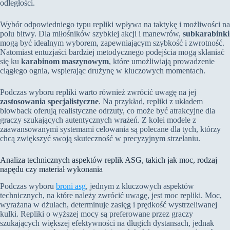
odległości.
Wybór odpowiedniego typu repliki wpływa na taktykę i możliwości na
polu bitwy. Dla miłośników szybkiej akcji i manewrów,
subkarabinki
mogą być idealnym wyborem, zapewniającym szybkość i zwrotność.
Natomiast entuzjaści bardziej metodycznego podejścia mogą skłaniać
się ku
karabinom maszynowym
, które umożliwiają prowadzenie
ciągłego ognia, wspierając drużynę w kluczowych momentach.
Podczas wyboru repliki warto również zwrócić uwagę na jej
zastosowania specjalistyczne
. Na przykład, repliki z układem
blowback oferują realistyczne odrzuty, co może być atrakcyjne dla
graczy szukających autentycznych wrażeń. Z kolei modele z
zaawansowanymi systemami celowania są polecane dla tych, którzy
chcą zwiększyć swoją skuteczność w precyzyjnym strzelaniu.
Analiza technicznych aspektów replik ASG, takich jak moc, rodzaj
napędu czy materiał wykonania
Podczas wyboru
broni asg
, jednym z kluczowych aspektów
technicznych, na które należy zwrócić uwagę, jest moc repliki. Moc,
wyrażana w dżulach, determinuje zasięg i prędkość wystrzeliwanej
kulki. Repliki o wyższej mocy są preferowane przez graczy
szukających większej efektywności na długich dystansach, jednak