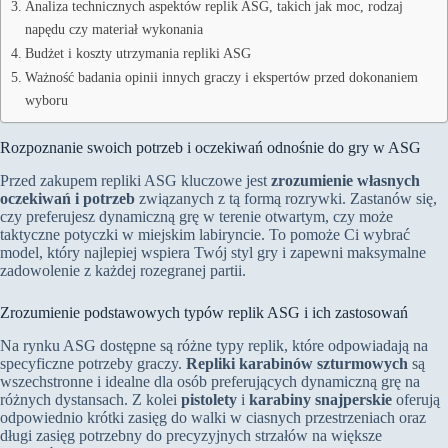
Analiza technicznych aspektów replik ASG, takich jak moc, rodzaj
napędu czy materiał wykonania
Budżet i koszty utrzymania repliki ASG
Ważność badania opinii innych graczy i ekspertów przed dokonaniem
wyboru
Rozpoznanie swoich potrzeb i oczekiwań odnośnie do gry w ASG
Przed zakupem repliki ASG kluczowe jest
zrozumienie własnych
oczekiwań i potrzeb
związanych z tą formą rozrywki. Zastanów się,
czy preferujesz dynamiczną grę w terenie otwartym, czy może
taktyczne potyczki w miejskim labiryncie. To pomoże Ci wybrać
model, który najlepiej wspiera Twój styl gry i zapewni maksymalne
zadowolenie z każdej rozegranej partii.
Zrozumienie podstawowych typów replik ASG i ich zastosowań
Na rynku ASG dostępne są różne typy replik, które odpowiadają na
specyficzne potrzeby graczy.
Repliki karabinów szturmowych
są
wszechstronne i idealne dla osób preferujących dynamiczną grę na
różnych dystansach. Z kolei
pistolety
i
karabiny snajperskie
oferują
odpowiednio krótki zasięg do walki w ciasnych przestrzeniach oraz
długi zasięg potrzebny do precyzyjnych strzałów na większe