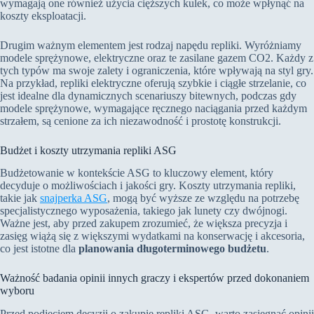
wymagają one również użycia cięższych kulek, co może wpłynąć na
koszty eksploatacji.
Drugim ważnym elementem jest rodzaj napędu repliki. Wyróżniamy
modele sprężynowe, elektryczne oraz te zasilane gazem CO2. Każdy z
tych typów ma swoje zalety i ograniczenia, które wpływają na styl gry.
Na przykład, repliki elektryczne oferują szybkie i ciągłe strzelanie, co
jest idealne dla dynamicznych scenariuszy bitewnych, podczas gdy
modele sprężynowe, wymagające ręcznego naciągania przed każdym
strzałem, są cenione za ich niezawodność i prostotę konstrukcji.
Budżet i koszty utrzymania repliki ASG
Budżetowanie w kontekście ASG to kluczowy element, który
decyduje o możliwościach i jakości gry. Koszty utrzymania repliki,
takie jak
snajperka ASG
, mogą być wyższe ze względu na potrzebę
specjalistycznego wyposażenia, takiego jak lunety czy dwójnogi.
Ważne jest, aby przed zakupem zrozumieć, że większa precyzja i
zasięg wiążą się z większymi wydatkami na konserwację i akcesoria,
co jest istotne dla
planowania długoterminowego budżetu
.
Ważność badania opinii innych graczy i ekspertów przed dokonaniem
wyboru
Przed podjęciem decyzji o zakupie repliki ASG, warto zasięgnąć opinii