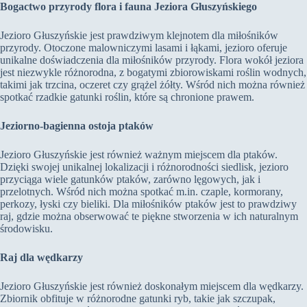
Bogactwo przyrody flora i fauna Jeziora Głuszyńskiego
Jezioro Głuszyńskie jest prawdziwym klejnotem dla miłośników
przyrody. Otoczone malowniczymi lasami i łąkami, jezioro oferuje
unikalne doświadczenia dla miłośników przyrody. Flora wokół jeziora
jest niezwykle różnorodna, z bogatymi zbiorowiskami roślin wodnych,
takimi jak trzcina, oczeret czy grążel żółty. Wśród nich można również
spotkać rzadkie gatunki roślin, które są chronione prawem.
Jeziorno-bagienna ostoja ptaków
Jezioro Głuszyńskie jest również ważnym miejscem dla ptaków.
Dzięki swojej unikalnej lokalizacji i różnorodności siedlisk, jezioro
przyciąga wiele gatunków ptaków, zarówno lęgowych, jak i
przelotnych. Wśród nich można spotkać m.in. czaple, kormorany,
perkozy, łyski czy bieliki. Dla miłośników ptaków jest to prawdziwy
raj, gdzie można obserwować te piękne stworzenia w ich naturalnym
środowisku.
Raj dla wędkarzy
Jezioro Głuszyńskie jest również doskonałym miejscem dla wędkarzy.
Zbiornik obfituje w różnorodne gatunki ryb, takie jak szczupak,