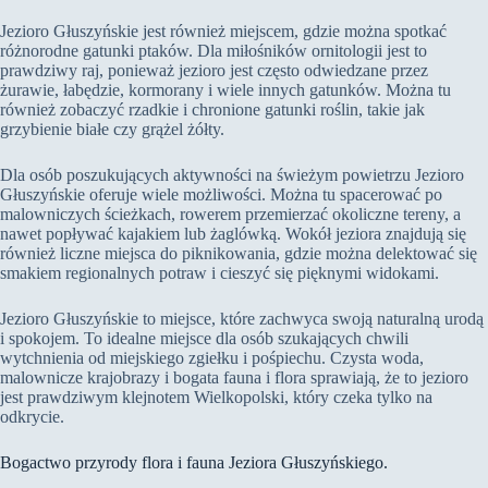
Jezioro Głuszyńskie jest również miejscem, gdzie można spotkać
różnorodne gatunki ptaków. Dla miłośników ornitologii jest to
prawdziwy raj, ponieważ jezioro jest często odwiedzane przez
żurawie, łabędzie, kormorany i wiele innych gatunków. Można tu
również zobaczyć rzadkie i chronione gatunki roślin, takie jak
grzybienie białe czy grążel żółty.
Dla osób poszukujących aktywności na świeżym powietrzu Jezioro
Głuszyńskie oferuje wiele możliwości. Można tu spacerować po
malowniczych ścieżkach, rowerem przemierzać okoliczne tereny, a
nawet popływać kajakiem lub żaglówką. Wokół jeziora znajdują się
również liczne miejsca do piknikowania, gdzie można delektować się
smakiem regionalnych potraw i cieszyć się pięknymi widokami.
Jezioro Głuszyńskie to miejsce, które zachwyca swoją naturalną urodą
i spokojem. To idealne miejsce dla osób szukających chwili
wytchnienia od miejskiego zgiełku i pośpiechu. Czysta woda,
malownicze krajobrazy i bogata fauna i flora sprawiają, że to jezioro
jest prawdziwym klejnotem Wielkopolski, który czeka tylko na
odkrycie.
Bogactwo przyrody flora i fauna Jeziora Głuszyńskiego.