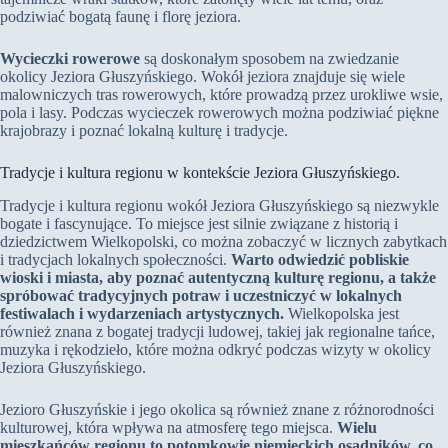
podziwiać bogatą faunę i florę jeziora.
Wycieczki rowerowe
są doskonałym sposobem na zwiedzanie
okolicy Jeziora Głuszyńskiego. Wokół jeziora znajduje się wiele
malowniczych tras rowerowych, które prowadzą przez urokliwe wsie,
pola i lasy. Podczas wycieczek rowerowych można podziwiać piękne
krajobrazy i poznać lokalną kulturę i tradycje.
Tradycje i kultura regionu w kontekście Jeziora Głuszyńskiego.
Tradycje i kultura regionu wokół Jeziora Głuszyńskiego są niezwykle
bogate i fascynujące. To miejsce jest silnie związane z historią i
dziedzictwem Wielkopolski, co można zobaczyć w licznych zabytkach
i tradycjach lokalnych społeczności.
Warto odwiedzić pobliskie
wioski i miasta, aby poznać autentyczną kulturę regionu, a także
spróbować tradycyjnych potraw i uczestniczyć w lokalnych
festiwalach i wydarzeniach artystycznych.
Wielkopolska jest
również znana z bogatej tradycji ludowej, takiej jak regionalne tańce,
muzyka i rękodzieło, które można odkryć podczas wizyty w okolicy
Jeziora Głuszyńskiego.
Jezioro Głuszyńskie i jego okolica są również znane z różnorodności
kulturowej, która wpływa na atmosferę tego miejsca.
Wielu
mieszkańców regionu to potomkowie niemieckich osadników, co