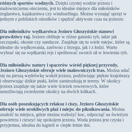
różnych sportów wodnych.
Dzięki czystej wodzie jeziora i
malowniczemu otoczeniu, jest to idealne miejsce dla miłośników
żeglarstwa, kajakarstwa czy windsurfingu. Można wynająć sprzęt w
jednym z pobliskich ośrodków i spędzić aktywnie czas na jeziorze.
Dla miłośników wędkarstwa Jezioro Głuszyńskie stanowi
prawdziwy raj.
Jezioro obfituje w różne gatunki ryb, takie jak
szczupaki, okonie czy sandacze. Znajduje się tu wiele miejsc, które są
idealne do wędkowania, zarówno z brzegu, jak i z łodzi. Warto
wybrać się na wędkarski rejs i spróbować swoich sił w łowieniu ryb.
Dla miłośników natury i spacerów wśród pięknej przyrody,
Jezioro Głuszyńskie oferuje wiele malowniczych tras.
Można udać
się na pieszą wędrówkę wokół jeziora, podziwiając piękne krajobrazy
i obserwując dzikie ptaki, które zamieszkują te tereny. W okolicy
jeziora znajduje się także wiele ścieżek rowerowych, które
umożliwiają zwiedzenie okolicy na dwóch kółkach.
Dla osób poszukujących relaksu i ciszy, Jezioro Głuszyńskie
oferuje wiele urokliwych plaż i miejsc do piknikowania.
Można
znaleźć tu miejsca, gdzie można rozłożyć koc, odpocząć na świeżym
powietrzu i cieszyć się spokojem jeziora. Woda jeziora jest czysta i
przyjemna, idealna do kąpieli w ciepłe letnie dni.