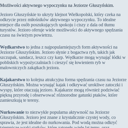
Możliwości aktywnego wypoczynku na Jeziorze Głuszyńskim.
Jezioro Głuszyńskie to ukryty klejnot Wielkopolski, który czeka na
odkrycie przez miłośników aktywnego wypoczynku. To idealne
miejsce dla osób poszukujących spokoju i ciszy z dala od tłumu
turystów. Jezioro oferuje wiele możliwości do aktywnego spędzania
czasu na świeżym powietrzu.
Wędkarstwo
to jedna z najpopularniejszych form aktywności na
Jeziorze Głuszyńskim. Jezioro słynie z bogactwa ryb, takich jak
szczupak, sandacz, leszcz czy karp. Wędkarze mogą wynająć łódki w
pobliskich wypożyczalniach i cieszyć się łowieniem ryb w
malowniczych zakątkach jeziora.
Kajakarstwo
to kolejna atrakcyjna forma spędzania czasu na Jeziorze
Głuszyńskim. Można wynająć kajak i odkrywać urokliwe zatoczki i
wyspy, które otaczają jezioro. Kajakarze mogą również podziwiać
piękną przyrodę i obserwować różnorodne gatunki ptaków, które
zamieszkują te tereny.
Nurkowanie
to niezwykle popularna aktywność na Jeziorze
Głuszyńskim. Jezioro jest znane z krystalicznie czystej wody, co
sprawia, że jest idealne do nurkowania. Pod wodą można odkryć
tajemnicze wraki statków, które zatonęły wiele lat temu, oraz