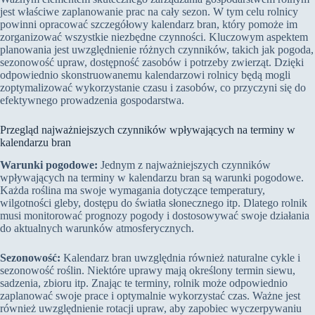
jest właściwe zaplanowanie prac na cały sezon. W tym celu rolnicy
powinni opracować szczegółowy kalendarz bran, który pomoże im
zorganizować wszystkie niezbędne czynności. Kluczowym aspektem
planowania jest uwzględnienie różnych czynników, takich jak pogoda,
sezonowość upraw, dostępność zasobów i potrzeby zwierząt. Dzięki
odpowiednio skonstruowanemu kalendarzowi rolnicy będą mogli
zoptymalizować wykorzystanie czasu i zasobów, co przyczyni się do
efektywnego prowadzenia gospodarstwa.
Przegląd najważniejszych czynników wpływających na terminy w
kalendarzu bran
Warunki pogodowe:
Jednym z najważniejszych czynników
wpływających na terminy w kalendarzu bran są warunki pogodowe.
Każda roślina ma swoje wymagania dotyczące temperatury,
wilgotności gleby, dostępu do światła słonecznego itp. Dlatego rolnik
musi monitorować prognozy pogody i dostosowywać swoje działania
do aktualnych warunków atmosferycznych.
Sezonowość:
Kalendarz bran uwzględnia również naturalne cykle i
sezonowość roślin. Niektóre uprawy mają określony termin siewu,
sadzenia, zbioru itp. Znając te terminy, rolnik może odpowiednio
zaplanować swoje prace i optymalnie wykorzystać czas. Ważne jest
również uwzględnienie rotacji upraw, aby zapobiec wyczerpywaniu