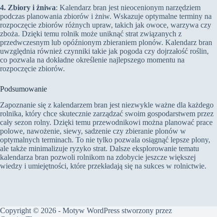
4. Zbiory i żniwa
: Kalendarz bran jest nieocenionym narzędziem
podczas planowania zbiorów i żniw. Wskazuje optymalne terminy na
rozpoczęcie zbiorów różnych upraw, takich jak owoce, warzywa czy
zboża. Dzięki temu rolnik może uniknąć strat związanych z
przedwczesnym lub opóźnionym zbieraniem plonów. Kalendarz bran
uwzględnia również czynniki takie jak pogoda czy dojrzałość roślin,
co pozwala na dokładne określenie najlepszego momentu na
rozpoczęcie zbiorów.
Podsumowanie
Zapoznanie się z kalendarzem bran jest niezwykle ważne dla każdego
rolnika, który chce skutecznie zarządzać swoim gospodarstwem przez
cały sezon rolny. Dzięki temu przewodnikowi można planować prace
polowe, nawożenie, siewy, sadzenie czy zbieranie plonów w
optymalnych terminach. To nie tylko pozwala osiągnąć lepsze plony,
ale także minimalizuje ryzyko strat. Dalsze eksplorowanie tematu
kalendarza bran pozwoli rolnikom na zdobycie jeszcze większej
wiedzy i umiejętności, które przekładają się na sukces w rolnictwie.
Copyright © 2026 - Motyw WordPress stworzony przez