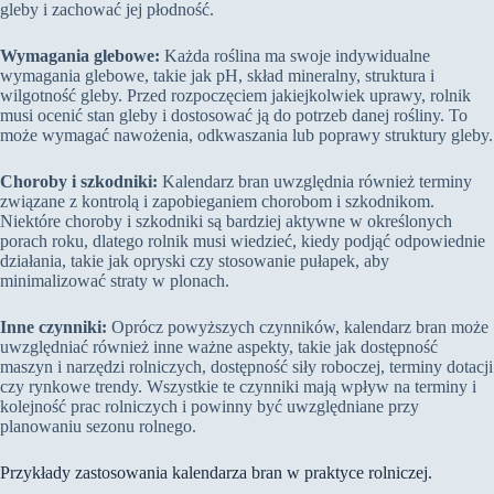
gleby i zachować jej płodność.
Wymagania glebowe:
Każda roślina ma swoje indywidualne
wymagania glebowe, takie jak pH, skład mineralny, struktura i
wilgotność gleby. Przed rozpoczęciem jakiejkolwiek uprawy, rolnik
musi ocenić stan gleby i dostosować ją do potrzeb danej rośliny. To
może wymagać nawożenia, odkwaszania lub poprawy struktury gleby.
Choroby i szkodniki:
Kalendarz bran uwzględnia również terminy
związane z kontrolą i zapobieganiem chorobom i szkodnikom.
Niektóre choroby i szkodniki są bardziej aktywne w określonych
porach roku, dlatego rolnik musi wiedzieć, kiedy podjąć odpowiednie
działania, takie jak opryski czy stosowanie pułapek, aby
minimalizować straty w plonach.
Inne czynniki:
Oprócz powyższych czynników, kalendarz bran może
uwzględniać również inne ważne aspekty, takie jak dostępność
maszyn i narzędzi rolniczych, dostępność siły roboczej, terminy dotacji
czy rynkowe trendy. Wszystkie te czynniki mają wpływ na terminy i
kolejność prac rolniczych i powinny być uwzględniane przy
planowaniu sezonu rolnego.
Przykłady zastosowania kalendarza bran w praktyce rolniczej.