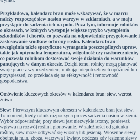
wyniki.
Przykładowo, kalendarz bran może wskazywać, że w marcu
należy rozpocząć siew nasion warzyw w szklarniach, a w maju
przystąpić do sadzenia ich na polu. Poza tym, informuje rolników
o okresach, w których występuje większe ryzyko wystąpienia
szkodników i chorób, co pozwala na odpowiednie przygotowanie i
zastosowanie środków ochrony roślin. Kalendarz bran
uwzględnia także specyficzne wymagania poszczególnych upraw,
takie jak optymalna temperatura, wilgotność czy nasłonecznienie,
co pozwala rolnikom dostosować swoje działania do warunków
panujących w danym okresie.
Dzięki temu, rolnicy mogą planować
swoje prace z wyprzedzeniem, unikając niepotrzebnych opóźnień lub
przyspieszeń, co przekłada się na efektywność i rentowność
gospodarstwa.
Omówienie kluczowych okresów w kalendarzu bran: siew, wzrost,
żniwo
Siew:
Pierwszym kluczowym okresem w kalendarzu bran jest siew.
To moment, kiedy rolnik rozpoczyna proces sadzenia nasion w ziemi.
Wybór odpowiedniej pory siewu jest niezwykle istotny, ponieważ
wpływa na rozwój roślin i plonowanie. W zależności od gatunku
rośliny, siew może odbywać się wiosną lub jesienią. Wiosenne siewy
obejmują m.in. zboża, warzywa i kwiaty, podczas gdy jesienne siewy