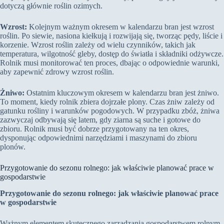
dotyczą głównie roślin ozimych.
Wzrost:
Kolejnym ważnym okresem w kalendarzu bran jest wzrost
roślin. Po siewie, nasiona kiełkują i rozwijają się, tworząc pędy, liście i
korzenie. Wzrost roślin zależy od wielu czynników, takich jak
temperatura, wilgotność gleby, dostęp do światła i składniki odżywcze.
Rolnik musi monitorować ten proces, dbając o odpowiednie warunki,
aby zapewnić zdrowy wzrost roślin.
Żniwo:
Ostatnim kluczowym okresem w kalendarzu bran jest żniwo.
To moment, kiedy rolnik zbiera dojrzałe plony. Czas żniw zależy od
gatunku rośliny i warunków pogodowych. W przypadku zbóż, żniwa
zazwyczaj odbywają się latem, gdy ziarna są suche i gotowe do
zbioru. Rolnik musi być dobrze przygotowany na ten okres,
dysponując odpowiednimi narzędziami i maszynami do zbioru
plonów.
Przygotowanie do sezonu rolnego: jak właściwie planować prace w
gospodarstwie
Przygotowanie do sezonu rolnego: jak właściwie planować prace
w gospodarstwie
Ważnym elementem skutecznego zarządzania gospodarstwem rolnym