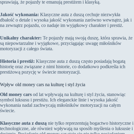
sprawiają, że pojazdy te emanują prestiżem i klasyką.
Jakość wykonania:
Klasyczne auta z duszą cechuje niezwykła
dbałość o detale i wysoka jakość wykonania zarówno wewnątrz, jak i
na zewnątrz pojazdu, co nadaje im wyjątkowy charakter i prestiż.
Unikalny charakter:
Te pojazdy mają swoją duszę, która sprawia, że
są niepowtarzalne i wyjątkowe, przyciągając uwagę miłośników
motoryzacji z całego świata.
Historia i prestiż:
Klasyczne auta z duszą często posiadają bogatą
historię oraz związane z nimi historie, co dodatkowo podkreśla ich
prestiżową pozycję w świecie motoryzacji.
Wpływ old money cars na kulturę i styl życia
Old money cars
od lat wpływają na kulturę i styl życia, stanowiąc
symbol luksusu i prestiżu. Ich eleganckie linie i wysoka jakość
wykonania nadal zachwycają miłośników motoryzacji na całym
świecie.
Klasyczne auta z duszą
nie tylko reprezentują bogactwo historyczne i
technologiczne, ale również wpływają na sposób myślenia o luksusie i
designie. Posiadanie old money car staje się nie tylko posiadaniem