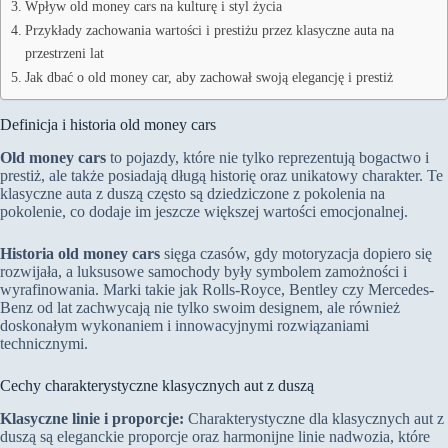
Wpływ old money cars na kulturę i styl życia
Przykłady zachowania wartości i prestiżu przez klasyczne auta na
przestrzeni lat
Jak dbać o old money car, aby zachował swoją elegancję i prestiż
Definicja i historia old money cars
Old money cars
to pojazdy, które nie tylko reprezentują bogactwo i
prestiż, ale także posiadają długą historię oraz unikatowy charakter. Te
klasyczne auta z duszą często są dziedziczone z pokolenia na
pokolenie, co dodaje im jeszcze większej wartości emocjonalnej.
Historia old money cars
sięga czasów, gdy motoryzacja dopiero się
rozwijała, a luksusowe samochody były symbolem zamożności i
wyrafinowania. Marki takie jak Rolls-Royce, Bentley czy Mercedes-
Benz od lat zachwycają nie tylko swoim designem, ale również
doskonałym wykonaniem i innowacyjnymi rozwiązaniami
technicznymi.
Cechy charakterystyczne klasycznych aut z duszą
Klasyczne linie i proporcje:
Charakterystyczne dla klasycznych aut z
duszą są eleganckie proporcje oraz harmonijne linie nadwozia, które