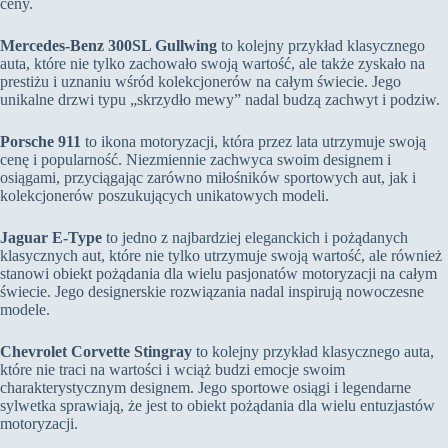
ceny.
Mercedes-Benz 300SL Gullwing
to kolejny przykład klasycznego
auta, które nie tylko zachowało swoją wartość, ale także zyskało na
prestiżu i uznaniu wśród kolekcjonerów na całym świecie. Jego
unikalne drzwi typu „skrzydło mewy” nadal budzą zachwyt i podziw.
Porsche 911
to ikona motoryzacji, która przez lata utrzymuje swoją
cenę i popularność. Niezmiennie zachwyca swoim designem i
osiągami, przyciągając zarówno miłośników sportowych aut, jak i
kolekcjonerów poszukujących unikatowych modeli.
Jaguar E-Type
to jedno z najbardziej eleganckich i pożądanych
klasycznych aut, które nie tylko utrzymuje swoją wartość, ale również
stanowi obiekt pożądania dla wielu pasjonatów motoryzacji na całym
świecie. Jego designerskie rozwiązania nadal inspirują nowoczesne
modele.
Chevrolet Corvette Stingray
to kolejny przykład klasycznego auta,
które nie traci na wartości i wciąż budzi emocje swoim
charakterystycznym designem. Jego sportowe osiągi i legendarne
sylwetka sprawiają, że jest to obiekt pożądania dla wielu entuzjastów
motoryzacji.