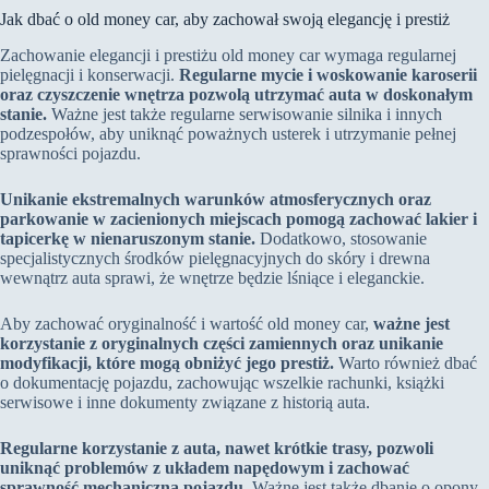
Jak dbać o old money car, aby zachował swoją elegancję i prestiż
Zachowanie elegancji i prestiżu old money car wymaga regularnej
pielęgnacji i konserwacji.
Regularne mycie i woskowanie karoserii
oraz czyszczenie wnętrza pozwolą utrzymać auta w doskonałym
stanie.
Ważne jest także regularne serwisowanie silnika i innych
podzespołów, aby uniknąć poważnych usterek i utrzymanie pełnej
sprawności pojazdu.
Unikanie ekstremalnych warunków atmosferycznych oraz
parkowanie w zacienionych miejscach pomogą zachować lakier i
tapicerkę w nienaruszonym stanie.
Dodatkowo, stosowanie
specjalistycznych środków pielęgnacyjnych do skóry i drewna
wewnątrz auta sprawi, że wnętrze będzie lśniące i eleganckie.
Aby zachować oryginalność i wartość old money car,
ważne jest
korzystanie z oryginalnych części zamiennych oraz unikanie
modyfikacji, które mogą obniżyć jego prestiż.
Warto również dbać
o dokumentację pojazdu, zachowując wszelkie rachunki, książki
serwisowe i inne dokumenty związane z historią auta.
Regularne korzystanie z auta, nawet krótkie trasy, pozwoli
uniknąć problemów z układem napędowym i zachować
sprawność mechaniczną pojazdu.
Ważne jest także dbanie o opony,