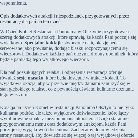
wspomnienia.
Opis dodatkowych atrakcji i niespodzianek przygotowanych przez
restaurację dla pań na ten dzień
W Dzień Kobiet Restauracja Panorama w Olsztynie przygotowała
szereg dodatkowych atrakcji, które sprawią, że każda Pani poczuje się
wyjątkowo.
Specjalne koktajle
stworzone na tę okazję będą
serwowane jako powitanie, dodając blasku rozpoczynającemu się
wieczorowi. Dodatkowo każda z pań otrzyma drobny upominek, który
będzie pamiątką tego wyjątkowego wieczoru.
Dla pań poszukujących relaksu i odprężenia restauracja oferuje
również
sesje masażu
, które będą dostępne w trakcie kolacji. To
wyjątkowa okazja, aby w przerwie między daniami zanurzyć się w
stan głębokiego relaksu, co z pewnością uświetni kulinarne doznania
tego wieczoru.
Kolacja na Dzień Kobiet w restauracji Panorama Olsztyn to nie tylko
kulinarna podróż, ale także wyjątkowe doświadczenie, które łączy
wyrafinowane smaki z niezapomnianą atmosferą. Dzięki starannie
przygotowanemu menu oraz dodatkowym atrakcjom, każda Pani
poczuje się wyjątkowo i doceniona. Zachęcamy do odwiedzenia
strony restauracji, aby dowiedzieć się więcej o tej wyjątkowej ofercie