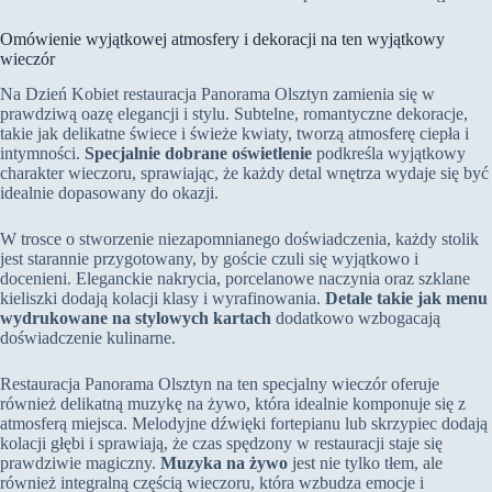
Omówienie wyjątkowej atmosfery i dekoracji na ten wyjątkowy
wieczór
Na Dzień Kobiet restauracja Panorama Olsztyn zamienia się w
prawdziwą oazę elegancji i stylu. Subtelne, romantyczne dekoracje,
takie jak delikatne świece i świeże kwiaty, tworzą atmosferę ciepła i
intymności.
Specjalnie dobrane oświetlenie
podkreśla wyjątkowy
charakter wieczoru, sprawiając, że każdy detal wnętrza wydaje się być
idealnie dopasowany do okazji.
W trosce o stworzenie niezapomnianego doświadczenia, każdy stolik
jest starannie przygotowany, by goście czuli się wyjątkowo i
docenieni. Eleganckie nakrycia, porcelanowe naczynia oraz szklane
kieliszki dodają kolacji klasy i wyrafinowania.
Detale takie jak menu
wydrukowane na stylowych kartach
dodatkowo wzbogacają
doświadczenie kulinarne.
Restauracja Panorama Olsztyn na ten specjalny wieczór oferuje
również delikatną muzykę na żywo, która idealnie komponuje się z
atmosferą miejsca. Melodyjne dźwięki fortepianu lub skrzypiec dodają
kolacji głębi i sprawiają, że czas spędzony w restauracji staje się
prawdziwie magiczny.
Muzyka na żywo
jest nie tylko tłem, ale
również integralną częścią wieczoru, która wzbudza emocje i