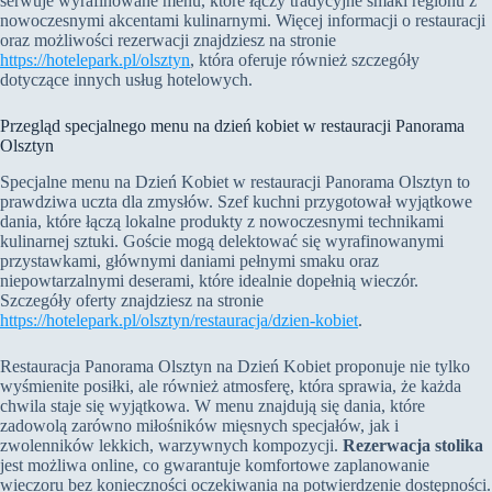
serwuje wyrafinowane menu, które łączy tradycyjne smaki regionu z
nowoczesnymi akcentami kulinarnymi. Więcej informacji o restauracji
oraz możliwości rezerwacji znajdziesz na stronie
https://hotelepark.pl/olsztyn
, która oferuje również szczegóły
dotyczące innych usług hotelowych.
Przegląd specjalnego menu na dzień kobiet w restauracji Panorama
Olsztyn
Specjalne menu na Dzień Kobiet w restauracji Panorama Olsztyn to
prawdziwa uczta dla zmysłów. Szef kuchni przygotował wyjątkowe
dania, które łączą lokalne produkty z nowoczesnymi technikami
kulinarnej sztuki. Goście mogą delektować się wyrafinowanymi
przystawkami, głównymi daniami pełnymi smaku oraz
niepowtarzalnymi deserami, które idealnie dopełnią wieczór.
Szczegóły oferty znajdziesz na stronie
https://hotelepark.pl/olsztyn/restauracja/dzien-kobiet
.
Restauracja Panorama Olsztyn na Dzień Kobiet proponuje nie tylko
wyśmienite posiłki, ale również atmosferę, która sprawia, że każda
chwila staje się wyjątkowa. W menu znajdują się dania, które
zadowolą zarówno miłośników mięsnych specjałów, jak i
zwolenników lekkich, warzywnych kompozycji.
Rezerwacja stolika
jest możliwa online, co gwarantuje komfortowe zaplanowanie
wieczoru bez konieczności oczekiwania na potwierdzenie dostępności.