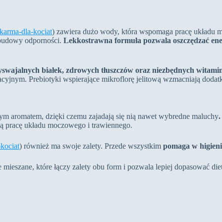
-karma-dla-kociat
) zawiera dużo wody, która wspomaga pracę układu m
budowy odporności.
Lekkostrawna formuła pozwala oszczędzać ene
yswajalnych białek, zdrowych tłuszczów oraz niezbędnych witami
cyjnym. Prebiotyki wspierające mikroflorę jelitową wzmacniają dodat
nym aromatem, dzięki czemu zajadają się nią nawet wybredne maluchy
wą pracę układu moczowego i trawiennego.
-kociat
) również ma swoje zalety. Przede wszystkim
pomaga w higieni
ieszane, które łączy zalety obu form i pozwala lepiej dopasować dietę