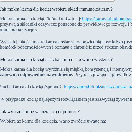
Jak mokra karma dla kociąt wspiera układ immunologiczny?
Mokra karma dla kociąt, (którą kupisz tutaj:
https://karmybrit.pl/mokra
przyswaja składniki odżywcze potrzebne do prawidłowego rozwoju i 
immunologicznego.
Wysokiej jakości mokra karma dostarcza odpowiednią ilość
łatwo prz
komórek odpornościowych i pomagają chronić je przed stresem oksyda
Mokra karma dla kociąt a sucha karma – co warto wiedzieć?
Mokra karma dla kociąt wyróżnia się miękką konsystencją i intensyw
zapewnia odpowiednie nawodnienie
. Przy okazji wspiera prawidło
Sucha karma dla kociąt (sprawdź:
https://karmybrit.pl/sucha-karma-dla
W przypadku kociąt najlepszym rozwiązaniem jest zazwyczaj żywienie m
Jak wybrać karmę wspierającą odporność?
Wybierając karmę dla kocięcia, warto zwrócić uwagę na: