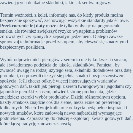
zawierających delikatne składniki, takie jak ser twarogowy.
Termin ważności, z kolei, informuje nas, do kiedy produkt można
bezpiecznie spożywać, zachowując wszystkie standardy jakościowe.
Przekroczenie tej daty
może nie tylko wpłynąć na pogorszenie
smaku, ale również zwiększyć ryzyko wystąpienia problemów
zdrowotnych związanych z zepsutym jedzeniem. Dlatego zawsze
sprawdzaj te informacje przed zakupem, aby cieszyć się smacznym i
bezpiecznym posiłkiem.
Wybór odpowiednich pierogów z serem to nie tylko kwestia smaku,
ale i świadomego podejścia do jakości składników. Pamiętaj, by
zwracać uwagę na rodzaj użytego sera, składniki dodatkowe oraz datę
produkcji, co pozwoli cieszyć się pełnią smaku i bezpieczeństwem
spożycia. Jeśli chcesz odkryć więcej interesujących wariantów
gotowych dań, takich jak pierogi z serem twarogowym i jagodami czy
japońskie pierożki z sosem, odwiedź stronę producenta, gdzie
znajdziesz szeroki wybór produktów. Dzięki różnorodnym opcjom,
każdy smakosz znajdzie coś dla siebie, niezależnie od preferencji
kulinarnych. Niech Twoje kulinarne odkrycia będą pełne inspiracji i
nowych smaków, które zadowolą nawet najbardziej wymagające
podniebienia. Zapraszamy do dalszej eksploracji świata gotowych dań,
które łączą tradycję z nowoczesnością.