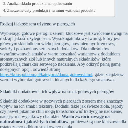
Analiza składu produktu na opakowaniu
Znaczenie daty produkcji i terminu ważności produktu
Rodzaj i jakość sera użytego w pierogach
Wybierając gotowe pierogi z serem, kluczowe jest zwrócenie uwagi na
rodzaj i jakość użytego sera. Wysokogatunkowy twaróg, który jest
głównym składnikiem wielu pierogów, powinien być kremowy,
świeży i pozbawiony sztucznych dodatków. Dla miłośników
wyrafinowanych smaków warto poszukać wariantów z dodatkiem
aromatycznych ziół lub innych naturalnych składników, które
podkreślają charakter serowego nadzienia. Aby odkryć pełną gamę
dostępnych opcji, odwiedź stronę
https://konspol.com.pl/kategoria/dania-gotowe.html
, gdzie znajdziesz
szeroki wybór dań gotowych, idealnych dla każdego smakosza.
Składniki dodatkowe i ich wpływ na smak gotowych pierogów
Składniki dodatkowe w gotowych pierogach z serem mają znaczący
wpływ na ich smak i teksturę. Dodatki takie jak świeże zioła, jagody
czy nawet pikantne chili mogą transformować tradycyjne nadzienie,
nadając mu wyjątkowy charakter.
Warto zwrócić uwagę na
naturalność i jakość tych dodatków
, ponieważ są one kluczowe dla
ostatecznego odbioru smakowego dania.