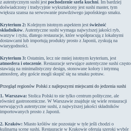
z autentycznym sushi jest
pochodzenie szefa kuchni
. Im bardziej
doświadczony i tradycyjnie wykształcony jest sushi master, tym
większa szansa na serwowanie prawdziwego japońskiego smaku.
Kryterium 2:
Kolejnym istotnym aspektem jest
świeżość
składników
. Autentyczne sushi wymaga najwyższej jakości ryb,
warzyw i ryżu, dlatego restauracje, które współpracują z lokalnymi
dostawcami lub importują produkty prosto z Japonii, zyskują na
wiarygodności.
Kryterium 3:
Ostatnim, lecz nie mniej istotnym kryterium, jest
atmosfera i otoczenie
. Restauracje serwujące autentyczne sushi często
stawiają na minimalistyczny design, stonowane kolory i intymną
atmosferę, aby goście mogli skupić się na smaku potraw.
Przegląd regionów Polski z najlepszymi miejscami do jedzenia sushi
1. Warszawa:
Stolica Polski to nie tylko centrum polityczne, ale
również gastronomiczne. W Warszawie znajduje się wiele restauracji
serwujących autentyczne sushi, z najwyższej jakości składników
importowanych prosto z Japonii.
2. Kraków:
Miasto królów nie pozostaje w tyle jeśli chodzi o
kulinarną scenę sushi. Restauracje w Krakowie oferują szeroki wybór