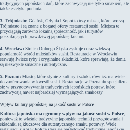
tradycyjnych japońskich dań, które zachwycają nie tylko smakiem, ale
także estetyką podania.
3. Trójmiasto:
Gdańsk, Gdynia i Sopot to trzy miasta, które tworzą
Trójmiasto i są znane z bogatej oferty restauracji sushi. Miejsca te
przyciągają zarówno lokalną społeczność, jak i turystów
poszukujących prawdziwej japońskiej kuchni.
4. Wrocław:
Stolica Dolnego Śląska zyskuje coraz większą
popularność wśród miłośników sushi. Restauracje w Wrocławiu
serwują świeże ryby i oryginalne składniki, które sprawiają, że dania
są niezwykle smaczne i autentyczne.
5. Poznań:
Miasto, które słynie z kultury i sztuki, również ma wiele
do zaoferowania w kwestii sushi. Restauracje w Poznaniu specjalizują
się w przygotowywaniu tradycyjnych japońskich potraw, które
zachwycają nawet najbardziej wymagających smakoszy.
Wpływ kultury japońskiej na jakość sushi w Polsce
Kultura japońska ma ogromny wpływ na jakość sushi w Polsce
,
ponieważ to właśnie tradycyjne japońskie techniki przygotowania i
składniki są kluczowe dla autentycznego smaku potrawy. Wiele
restauracji sushi w Polsce stara się naśladować tradycyjne japońskie