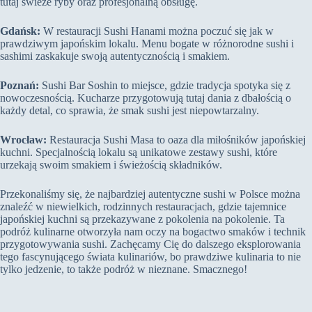
tutaj świeże ryby oraz profesjonalną obsługę.
Gdańsk:
W restauracji Sushi Hanami można poczuć się jak w
prawdziwym japońskim lokalu. Menu bogate w różnorodne sushi i
sashimi zaskakuje swoją autentycznością i smakiem.
Poznań:
Sushi Bar Soshin to miejsce, gdzie tradycja spotyka się z
nowoczesnością. Kucharze przygotowują tutaj dania z dbałością o
każdy detal, co sprawia, że smak sushi jest niepowtarzalny.
Wrocław:
Restauracja Sushi Masa to oaza dla miłośników japońskiej
kuchni. Specjalnością lokalu są unikatowe zestawy sushi, które
urzekają swoim smakiem i świeżością składników.
Przekonaliśmy się, że najbardziej autentyczne sushi w Polsce można
znaleźć w niewielkich, rodzinnych restauracjach, gdzie tajemnice
japońskiej kuchni są przekazywane z pokolenia na pokolenie. Ta
podróż kulinarne otworzyła nam oczy na bogactwo smaków i technik
przygotowywania sushi. Zachęcamy Cię do dalszego eksplorowania
tego fascynującego świata kulinariów, bo prawdziwe kulinaria to nie
tylko jedzenie, to także podróż w nieznane. Smacznego!