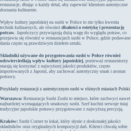
restauracje, dbając o każdy detal, aby zapewnić klientom autentyczne
doznania kulinarnie.
Wpływ kultury japońskiej na sushi w Polsce to nie tylko kwestia
technik kulinarnych, ale również
dbałości o estetykę i prezentację
potraw
. Japończycy przywiązują dużą wagę do wyglądu potraw, co
przejawia się również w restauracjach sushi w Polsce, gdzie podawane
dania często są prawdziwym dziełem sztuki.
Składniki używane do przygotowania sushi w Polsce również
odzwierciedlają wpływ kultury japońskiej
, ponieważ restauratorzy
starają się korzystać z najwyższej jakości produktów, często
importowanych z Japonii, aby zachować autentyczny smak i aromat
potrawy.
Przykłady restauracji z autentycznym sushi w różnych miastach Polski
Warszawa:
Restauracja Sushi Zushi to miejsce, które zachwyci nawet
najbardziej wymagających smakoszy sushi. Szef kuchni serwuje tutaj
tradycyjne japońskie potrawy przygotowane z najwyższą precyzją.
Kraków:
Sushi Corner to lokal, który słynie z doskonałej jakości
składników oraz oryginalnych kompozycji dań. Klienci chwalą sobie