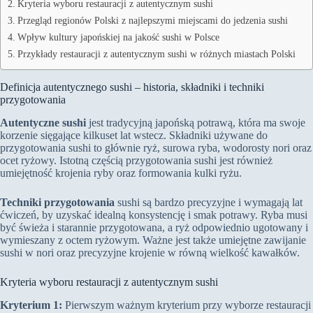
Kryteria wyboru restauracji z autentycznym sushi
Przegląd regionów Polski z najlepszymi miejscami do jedzenia sushi
Wpływ kultury japońskiej na jakość sushi w Polsce
Przykłady restauracji z autentycznym sushi w różnych miastach Polski
Definicja autentycznego sushi – historia, składniki i techniki
przygotowania
Autentyczne sushi
jest tradycyjną japońską potrawą, która ma swoje
korzenie sięgające kilkuset lat wstecz. Składniki używane do
przygotowania sushi to głównie ryż, surowa ryba, wodorosty nori oraz
ocet ryżowy. Istotną częścią przygotowania sushi jest również
umiejętność krojenia ryby oraz formowania kulki ryżu.
Techniki przygotowania
sushi są bardzo precyzyjne i wymagają lat
ćwiczeń, by uzyskać idealną konsystencję i smak potrawy. Ryba musi
być świeża i starannie przygotowana, a ryż odpowiednio ugotowany i
wymieszany z octem ryżowym. Ważne jest także umiejętne zawijanie
sushi w nori oraz precyzyjne krojenie w równą wielkość kawałków.
Kryteria wyboru restauracji z autentycznym sushi
Kryterium 1:
Pierwszym ważnym kryterium przy wyborze restauracji