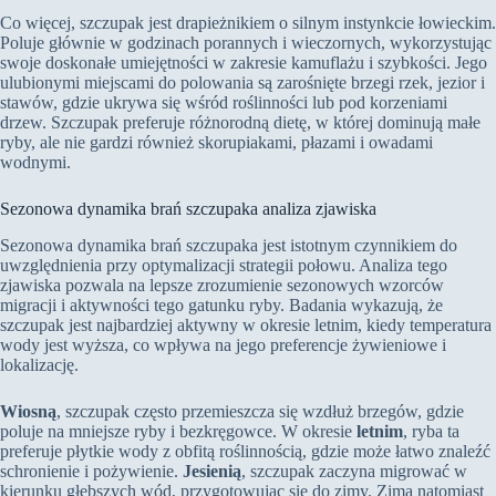
Co więcej, szczupak jest drapieżnikiem o silnym instynkcie łowieckim.
Poluje głównie w godzinach porannych i wieczornych, wykorzystując
swoje doskonałe umiejętności w zakresie kamuflażu i szybkości. Jego
ulubionymi miejscami do polowania są zarośnięte brzegi rzek, jezior i
stawów, gdzie ukrywa się wśród roślinności lub pod korzeniami
drzew. Szczupak preferuje różnorodną dietę, w której dominują małe
ryby, ale nie gardzi również skorupiakami, płazami i owadami
wodnymi.
Sezonowa dynamika brań szczupaka analiza zjawiska
Sezonowa dynamika brań szczupaka jest istotnym czynnikiem do
uwzględnienia przy optymalizacji strategii połowu. Analiza tego
zjawiska pozwala na lepsze zrozumienie sezonowych wzorców
migracji i aktywności tego gatunku ryby. Badania wykazują, że
szczupak jest najbardziej aktywny w okresie letnim, kiedy temperatura
wody jest wyższa, co wpływa na jego preferencje żywieniowe i
lokalizację.
Wiosną
, szczupak często przemieszcza się wzdłuż brzegów, gdzie
poluje na mniejsze ryby i bezkręgowce. W okresie
letnim
, ryba ta
preferuje płytkie wody z obfitą roślinnością, gdzie może łatwo znaleźć
schronienie i pożywienie.
Jesienią
, szczupak zaczyna migrować w
kierunku głębszych wód, przygotowując się do zimy. Zimą natomiast