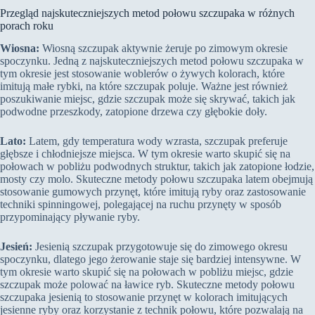
Przegląd najskuteczniejszych metod połowu szczupaka w różnych
porach roku
Wiosna:
Wiosną szczupak aktywnie żeruje po zimowym okresie
spoczynku. Jedną z najskuteczniejszych metod połowu szczupaka w
tym okresie jest stosowanie woblerów o żywych kolorach, które
imitują małe rybki, na które szczupak poluje. Ważne jest również
poszukiwanie miejsc, gdzie szczupak może się skrywać, takich jak
podwodne przeszkody, zatopione drzewa czy głębokie doły.
Lato:
Latem, gdy temperatura wody wzrasta, szczupak preferuje
głębsze i chłodniejsze miejsca. W tym okresie warto skupić się na
połowach w pobliżu podwodnych struktur, takich jak zatopione łodzie,
mosty czy molo. Skuteczne metody połowu szczupaka latem obejmują
stosowanie gumowych przynęt, które imitują ryby oraz zastosowanie
techniki spinningowej, polegającej na ruchu przynęty w sposób
przypominający pływanie ryby.
Jesień:
Jesienią szczupak przygotowuje się do zimowego okresu
spoczynku, dlatego jego żerowanie staje się bardziej intensywne. W
tym okresie warto skupić się na połowach w pobliżu miejsc, gdzie
szczupak może polować na ławice ryb. Skuteczne metody połowu
szczupaka jesienią to stosowanie przynęt w kolorach imitujących
jesienne ryby oraz korzystanie z technik połowu, które pozwalają na