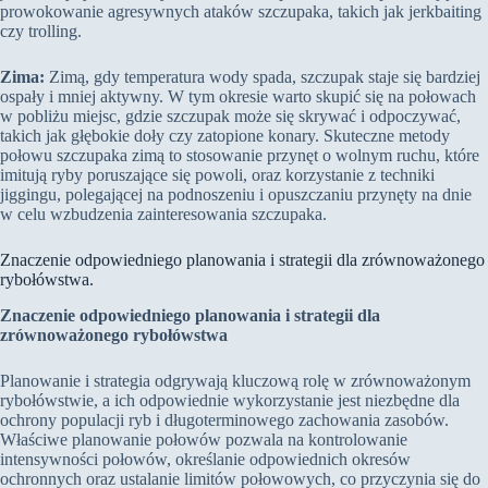
prowokowanie agresywnych ataków szczupaka, takich jak jerkbaiting
czy trolling.
Zima:
Zimą, gdy temperatura wody spada, szczupak staje się bardziej
ospały i mniej aktywny. W tym okresie warto skupić się na połowach
w pobliżu miejsc, gdzie szczupak może się skrywać i odpoczywać,
takich jak głębokie doły czy zatopione konary. Skuteczne metody
połowu szczupaka zimą to stosowanie przynęt o wolnym ruchu, które
imitują ryby poruszające się powoli, oraz korzystanie z techniki
jiggingu, polegającej na podnoszeniu i opuszczaniu przynęty na dnie
w celu wzbudzenia zainteresowania szczupaka.
Znaczenie odpowiedniego planowania i strategii dla zrównoważonego
rybołówstwa.
Znaczenie odpowiedniego planowania i strategii dla
zrównoważonego rybołówstwa
Planowanie i strategia odgrywają kluczową rolę w zrównoważonym
rybołówstwie, a ich odpowiednie wykorzystanie jest niezbędne dla
ochrony populacji ryb i długoterminowego zachowania zasobów.
Właściwe planowanie połowów pozwala na kontrolowanie
intensywności połowów, określanie odpowiednich okresów
ochronnych oraz ustalanie limitów połowowych, co przyczynia się do