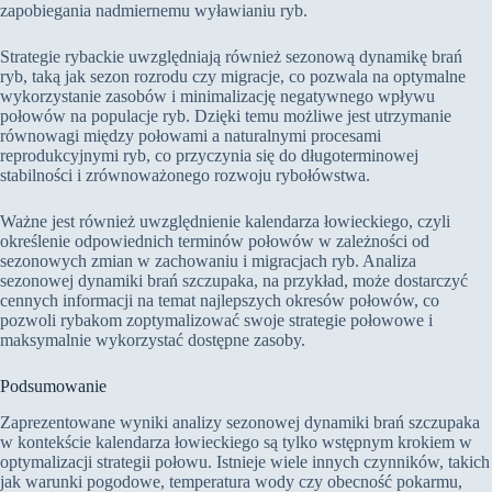
zapobiegania nadmiernemu wyławianiu ryb.
Strategie rybackie uwzględniają również sezonową dynamikę brań
ryb, taką jak sezon rozrodu czy migracje, co pozwala na optymalne
wykorzystanie zasobów i minimalizację negatywnego wpływu
połowów na populacje ryb. Dzięki temu możliwe jest utrzymanie
równowagi między połowami a naturalnymi procesami
reprodukcyjnymi ryb, co przyczynia się do długoterminowej
stabilności i zrównoważonego rozwoju rybołówstwa.
Ważne jest również uwzględnienie kalendarza łowieckiego, czyli
określenie odpowiednich terminów połowów w zależności od
sezonowych zmian w zachowaniu i migracjach ryb. Analiza
sezonowej dynamiki brań szczupaka, na przykład, może dostarczyć
cennych informacji na temat najlepszych okresów połowów, co
pozwoli rybakom zoptymalizować swoje strategie połowowe i
maksymalnie wykorzystać dostępne zasoby.
Podsumowanie
Zaprezentowane wyniki analizy sezonowej dynamiki brań szczupaka
w kontekście kalendarza łowieckiego są tylko wstępnym krokiem w
optymalizacji strategii połowu. Istnieje wiele innych czynników, takich
jak warunki pogodowe, temperatura wody czy obecność pokarmu,