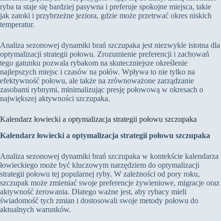
ryba ta staje się bardziej pasywna i preferuje spokojne miejsca, takie
jak zatoki i przybrzeżne jeziora, gdzie może przetrwać okres niskich
temperatur.
Analiza sezonowej dynamiki brań szczupaka jest niezwykle istotna dla
optymalizacji strategii połowu. Zrozumienie preferencji i zachowań
tego gatunku pozwala rybakom na skuteczniejsze określenie
najlepszych miejsc i czasów na połów. Wpływa to nie tylko na
efektywność połowu, ale także na zrównoważone zarządzanie
zasobami rybnymi, minimalizując presję połowową w okresach o
największej aktywności szczupaka.
Kalendarz łowiecki a optymalizacja strategii połowu szczupaka
Kalendarz łowiecki a optymalizacja strategii połowu szczupaka
Analiza sezonowej dynamiki brań szczupaka w kontekście kalendarza
łowieckiego może być kluczowym narzędziem do optymalizacji
strategii połowu tej popularnej ryby. W zależności od pory roku,
szczupak może zmieniać swoje preferencje żywieniowe, migracje oraz
aktywność żerowania. Dlatego ważne jest, aby rybacy mieli
świadomość tych zmian i dostosowali swoje metody połowu do
aktualnych warunków.