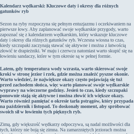
Kalendarz wędkarski: Kluczowe daty i okresy dla różnych
gatunków ryb
Sezon na ryby rozpoczyna się pełnym entuzjazmu i oczekiwaniem na
pierwsze łowy. Aby zaplanować swoje wędkarskie przygody, warto
zapoznać się z kalendarzem wędkarskim, który wskazuje kluczowe
daty i okresy dla różnych gatunków ryb. Wczesna wiosna to czas,
kiedy szczupaki zaczynają stawać się aktywne i można z łatwością
złowić te drapieżniki. W maju i czerwcu natomiast warto skupić się na
łowieniu sandaczy, które w tym okresie są w pełnej formie.
Latem, gdy temperatura wody wzrasta, warto skierować swoje
kroki w stronę jezior i rzek, gdzie można znaleźć pyszne okonie.
Warto wiedzieć, że największe okazy często pojawiają się tuż
przed zachodem słońca, więc warto planować swoje wędkarskie
wyprawy na wieczorne godziny. Jesień to czas, kiedy szczupaki
ponownie stają się aktywne i można złowić ich większe okazy.
Warto również pamiętać o okresie tarła pstrągów, który przypada
na październik i listopad. To doskonały moment, aby spróbować
swoich sił w łowieniu tych pięknych ryb.
Zimą, gdy większość wędkarzy odpoczywa, są nadal możliwości dla
tych, którzy nie boją się zimna. Na zamarzniętych jeziorach można