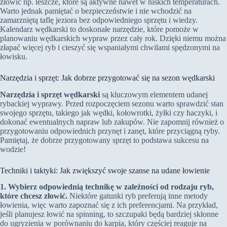
złowić np. leszcze, które są aktywne nawet w niskich temperaturach.
Warto jednak pamiętać o bezpieczeństwie i nie wchodzić na
zamarzniętą taflę jeziora bez odpowiedniego sprzętu i wiedzy.
Kalendarz wędkarski to doskonałe narzędzie, które pomoże w
planowaniu wędkarskich wypraw przez cały rok. Dzięki niemu można
złapać więcej ryb i cieszyć się wspaniałymi chwilami spędzonymi na
łowisku.
Narzędzia i sprzęt: Jak dobrze przygotować się na sezon wędkarski
Narzędzia i sprzęt wędkarski
są kluczowym elementem udanej
rybackiej wyprawy. Przed rozpoczęciem sezonu warto sprawdzić stan
swojego sprzętu, takiego jak wędki, kołowrotki, żyłki czy haczyki, i
dokonać ewentualnych napraw lub zakupów. Nie zapomnij również o
przygotowaniu odpowiednich przynęt i zanęt, które przyciągną ryby.
Pamiętaj, że dobrze przygotowany sprzęt to podstawa sukcesu na
wodzie!
Techniki i taktyki: Jak zwiększyć swoje szanse na udane łowienie
1. Wybierz odpowiednią technikę w zależności od rodzaju ryb,
które chcesz złowić.
Niektóre gatunki ryb preferują inne metody
łowienia, więc warto zapoznać się z ich preferencjami. Na przykład,
jeśli planujesz łowić na spinning, to szczupaki będą bardziej skłonne
do ugryzienia w porównaniu do karpia, który częściej reaguje na