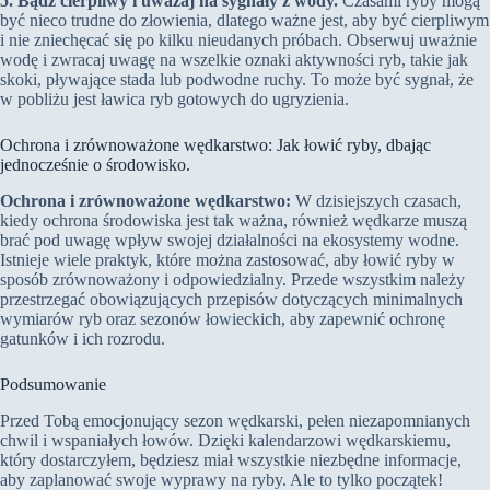
5. Bądź cierpliwy i uważaj na sygnały z wody.
Czasami ryby mogą
być nieco trudne do złowienia, dlatego ważne jest, aby być cierpliwym
i nie zniechęcać się po kilku nieudanych próbach. Obserwuj uważnie
wodę i zwracaj uwagę na wszelkie oznaki aktywności ryb, takie jak
skoki, pływające stada lub podwodne ruchy. To może być sygnał, że
w pobliżu jest ławica ryb gotowych do ugryzienia.
Ochrona i zrównoważone wędkarstwo: Jak łowić ryby, dbając
jednocześnie o środowisko.
Ochrona i zrównoważone wędkarstwo:
W dzisiejszych czasach,
kiedy ochrona środowiska jest tak ważna, również wędkarze muszą
brać pod uwagę wpływ swojej działalności na ekosystemy wodne.
Istnieje wiele praktyk, które można zastosować, aby łowić ryby w
sposób zrównoważony i odpowiedzialny. Przede wszystkim należy
przestrzegać obowiązujących przepisów dotyczących minimalnych
wymiarów ryb oraz sezonów łowieckich, aby zapewnić ochronę
gatunków i ich rozrodu.
Podsumowanie
Przed Tobą emocjonujący sezon wędkarski, pełen niezapomnianych
chwil i wspaniałych łowów. Dzięki kalendarzowi wędkarskiemu,
który dostarczyłem, będziesz miał wszystkie niezbędne informacje,
aby zaplanować swoje wyprawy na ryby. Ale to tylko początek!