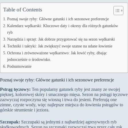
Table of Contents
Poznaj swoje ryby: Główne gatunki i ich sezonowe preferencje
Kalendarz wędkarski: Kluczowe daty i okresy dla różnych gatunków
ryb
Narzędzia i sprzęt: Jak dobrze przygotować się na sezon wędkarski
Techniki i taktyki: Jak zwiększyć swoje szanse na udane łowienie
Ochrona i zrównoważone wędkarstwo: Jak łowić ryby, dbając
jednocześnie o środowisko.
Podsumowanie
Poznaj swoje ryby: Główne gatunki i ich sezonowe preferencje
Pstrąg tęczowy:
Ten popularny gatunek ryby jest znany ze swojej
pięknej, kolorowej skóry i smacznego mięsa. Sezon na pstrągi tęczowe
zazwyczaj rozpoczyna się wiosną i trwa do jesieni. Preferują one
zimne, czyste wody, więc najlepsze miejsca do łowienia pstrągów to
górskie strumienie i jeziora.
Szczupak:
Szczupaki są jednymi z najbardziej agresywnych ryb
słodkowodnych. Sezon na szczupaki zazwyczaj trwa przez cały rok,