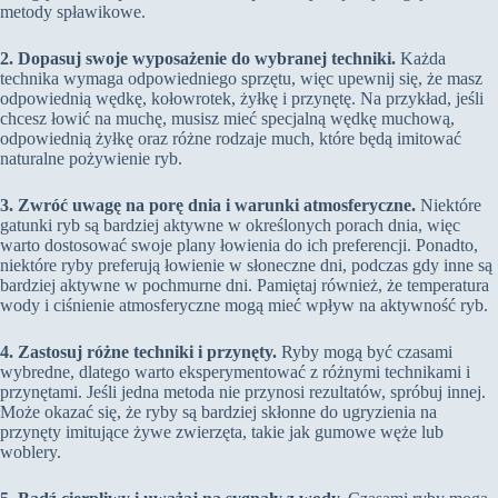
metody spławikowe.
2. Dopasuj swoje wyposażenie do wybranej techniki.
Każda
technika wymaga odpowiedniego sprzętu, więc upewnij się, że masz
odpowiednią wędkę, kołowrotek, żyłkę i przynętę. Na przykład, jeśli
chcesz łowić na muchę, musisz mieć specjalną wędkę muchową,
odpowiednią żyłkę oraz różne rodzaje much, które będą imitować
naturalne pożywienie ryb.
3. Zwróć uwagę na porę dnia i warunki atmosferyczne.
Niektóre
gatunki ryb są bardziej aktywne w określonych porach dnia, więc
warto dostosować swoje plany łowienia do ich preferencji. Ponadto,
niektóre ryby preferują łowienie w słoneczne dni, podczas gdy inne są
bardziej aktywne w pochmurne dni. Pamiętaj również, że temperatura
wody i ciśnienie atmosferyczne mogą mieć wpływ na aktywność ryb.
4. Zastosuj różne techniki i przynęty.
Ryby mogą być czasami
wybredne, dlatego warto eksperymentować z różnymi technikami i
przynętami. Jeśli jedna metoda nie przynosi rezultatów, spróbuj innej.
Może okazać się, że ryby są bardziej skłonne do ugryzienia na
przynęty imitujące żywe zwierzęta, takie jak gumowe węże lub
woblery.