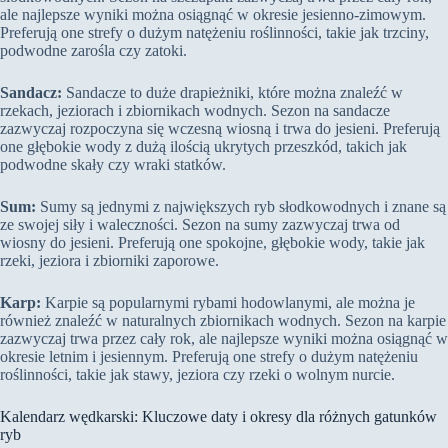
ale najlepsze wyniki można osiągnąć w okresie jesienno-zimowym.
Preferują one strefy o dużym natężeniu roślinności, takie jak trzciny,
podwodne zarośla czy zatoki.
Sandacz:
Sandacze to duże drapieżniki, które można znaleźć w
rzekach, jeziorach i zbiornikach wodnych. Sezon na sandacze
zazwyczaj rozpoczyna się wczesną wiosną i trwa do jesieni. Preferują
one głębokie wody z dużą ilością ukrytych przeszkód, takich jak
podwodne skały czy wraki statków.
Sum:
Sumy są jednymi z największych ryb słodkowodnych i znane są
ze swojej siły i waleczności. Sezon na sumy zazwyczaj trwa od
wiosny do jesieni. Preferują one spokojne, głębokie wody, takie jak
rzeki, jeziora i zbiorniki zaporowe.
Karp:
Karpie są popularnymi rybami hodowlanymi, ale można je
również znaleźć w naturalnych zbiornikach wodnych. Sezon na karpie
zazwyczaj trwa przez cały rok, ale najlepsze wyniki można osiągnąć w
okresie letnim i jesiennym. Preferują one strefy o dużym natężeniu
roślinności, takie jak stawy, jeziora czy rzeki o wolnym nurcie.
Kalendarz wędkarski: Kluczowe daty i okresy dla różnych gatunków
ryb