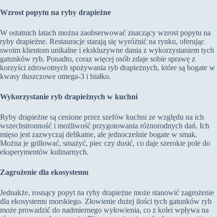
Wzrost popytu na ryby drapieżne
W ostatnich latach można zaobserwować znaczący wzrost popytu na
ryby drapieżne. Restauracje starają się wyróżnić na rynku, oferując
swoim klientom unikalne i ekskluzywne dania z wykorzystaniem tych
gatunków ryb. Ponadto, coraz więcej osób zdaje sobie sprawę z
korzyści zdrowotnych spożywania ryb drapieżnych, które są bogate w
kwasy tłuszczowe omega-3 i białko.
Wykorzystanie ryb drapieżnych w kuchni
Ryby drapieżne są cenione przez szefów kuchni ze względu na ich
wszechstronność i możliwość przygotowania różnorodnych dań. Ich
mięso jest zazwyczaj delikatne, ale jednocześnie bogate w smak.
Można je grillować, smażyć, piec czy dusić, co daje szerokie pole do
eksperymentów kulinarnych.
Zagrożenie dla ekosystemu
Jednakże, rosnący popyt na ryby drapieżne może stanowić zagrożenie
dla ekosystemu morskiego. Złowienie dużej ilości tych gatunków ryb
może prowadzić do nadmiernego wyłowienia, co z kolei wpływa na