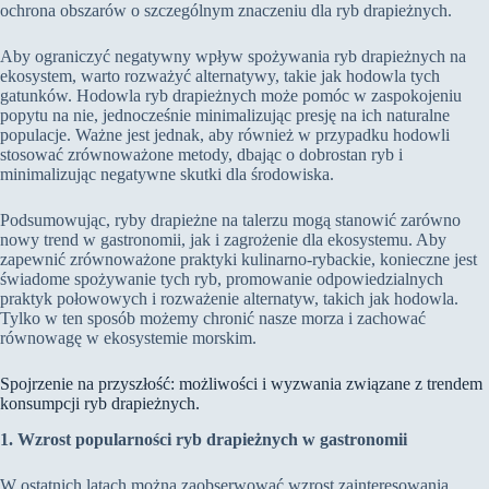
ochrona obszarów o szczególnym znaczeniu dla ryb drapieżnych.
Aby ograniczyć negatywny wpływ spożywania ryb drapieżnych na
ekosystem, warto rozważyć alternatywy, takie jak hodowla tych
gatunków. Hodowla ryb drapieżnych może pomóc w zaspokojeniu
popytu na nie, jednocześnie minimalizując presję na ich naturalne
populacje. Ważne jest jednak, aby również w przypadku hodowli
stosować zrównoważone metody, dbając o dobrostan ryb i
minimalizując negatywne skutki dla środowiska.
Podsumowując, ryby drapieżne na talerzu mogą stanowić zarówno
nowy trend w gastronomii, jak i zagrożenie dla ekosystemu. Aby
zapewnić zrównoważone praktyki kulinarno-rybackie, konieczne jest
świadome spożywanie tych ryb, promowanie odpowiedzialnych
praktyk połowowych i rozważenie alternatyw, takich jak hodowla.
Tylko w ten sposób możemy chronić nasze morza i zachować
równowagę w ekosystemie morskim.
Spojrzenie na przyszłość: możliwości i wyzwania związane z trendem
konsumpcji ryb drapieżnych.
1. Wzrost popularności ryb drapieżnych w gastronomii
W ostatnich latach można zaobserwować wzrost zainteresowania