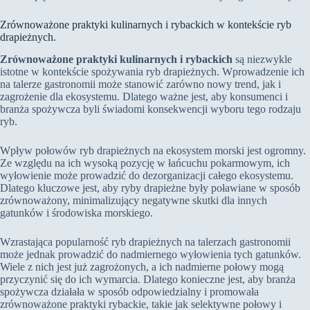
Zrównoważone praktyki kulinarnych i rybackich w kontekście ryb
drapieżnych.
Zrównoważone praktyki kulinarnych i rybackich
są niezwykle
istotne w kontekście spożywania ryb drapieżnych. Wprowadzenie ich
na talerze gastronomii może stanowić zarówno nowy trend, jak i
zagrożenie dla ekosystemu. Dlatego ważne jest, aby konsumenci i
branża spożywcza byli świadomi konsekwencji wyboru tego rodzaju
ryb.
Wpływ połowów ryb drapieżnych na ekosystem morski jest ogromny.
Ze względu na ich wysoką pozycję w łańcuchu pokarmowym, ich
wyłowienie może prowadzić do dezorganizacji całego ekosystemu.
Dlatego kluczowe jest, aby ryby drapieżne były poławiane w sposób
zrównoważony, minimalizujący negatywne skutki dla innych
gatunków i środowiska morskiego.
Wzrastająca popularność ryb drapieżnych na talerzach gastronomii
może jednak prowadzić do nadmiernego wyłowienia tych gatunków.
Wiele z nich jest już zagrożonych, a ich nadmierne połowy mogą
przyczynić się do ich wymarcia. Dlatego konieczne jest, aby branża
spożywcza działała w sposób odpowiedzialny i promowała
zrównoważone praktyki rybackie, takie jak selektywne połowy i