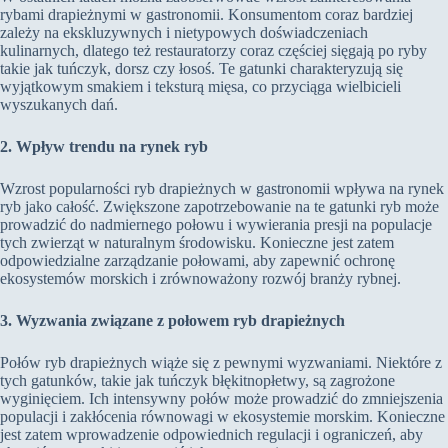
rybami drapieżnymi w gastronomii. Konsumentom coraz bardziej
zależy na ekskluzywnych i nietypowych doświadczeniach
kulinarnych, dlatego też restauratorzy coraz częściej sięgają po ryby
takie jak tuńczyk, dorsz czy łosoś. Te gatunki charakteryzują się
wyjątkowym smakiem i teksturą mięsa, co przyciąga wielbicieli
wyszukanych dań.
2. Wpływ trendu na rynek ryb
Wzrost popularności ryb drapieżnych w gastronomii wpływa na rynek
ryb jako całość. Zwiększone zapotrzebowanie na te gatunki ryb może
prowadzić do nadmiernego połowu i wywierania presji na populacje
tych zwierząt w naturalnym środowisku. Konieczne jest zatem
odpowiedzialne zarządzanie połowami, aby zapewnić ochronę
ekosystemów morskich i zrównoważony rozwój branży rybnej.
3. Wyzwania związane z połowem ryb drapieżnych
Połów ryb drapieżnych wiąże się z pewnymi wyzwaniami. Niektóre z
tych gatunków, takie jak tuńczyk błękitnopłetwy, są zagrożone
wyginięciem. Ich intensywny połów może prowadzić do zmniejszenia
populacji i zakłócenia równowagi w ekosystemie morskim. Konieczne
jest zatem wprowadzenie odpowiednich regulacji i ograniczeń, aby