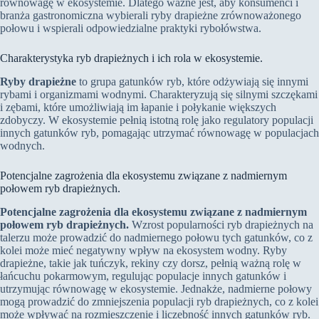
równowagę w ekosystemie. Dlatego ważne jest, aby konsumenci i
branża gastronomiczna wybierali ryby drapieżne zrównoważonego
połowu i wspierali odpowiedzialne praktyki rybołówstwa.
Charakterystyka ryb drapieżnych i ich rola w ekosystemie.
Ryby drapieżne
to grupa gatunków ryb, które odżywiają się innymi
rybami i organizmami wodnymi. Charakteryzują się silnymi szczękami
i zębami, które umożliwiają im łapanie i połykanie większych
zdobyczy. W ekosystemie pełnią istotną rolę jako regulatory populacji
innych gatunków ryb, pomagając utrzymać równowagę w populacjach
wodnych.
Potencjalne zagrożenia dla ekosystemu związane z nadmiernym
połowem ryb drapieżnych.
Potencjalne zagrożenia dla ekosystemu związane z nadmiernym
połowem ryb drapieżnych.
Wzrost popularności ryb drapieżnych na
talerzu może prowadzić do nadmiernego połowu tych gatunków, co z
kolei może mieć negatywny wpływ na ekosystem wodny. Ryby
drapieżne, takie jak tuńczyk, rekiny czy dorsz, pełnią ważną rolę w
łańcuchu pokarmowym, regulując populacje innych gatunków i
utrzymując równowagę w ekosystemie. Jednakże, nadmierne połowy
mogą prowadzić do zmniejszenia populacji ryb drapieżnych, co z kolei
może wpływać na rozmieszczenie i liczebność innych gatunków ryb.