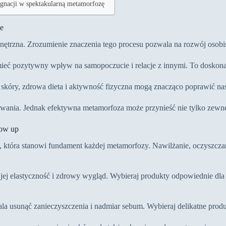
ęgnacji w spektakularną metamorfozę
ie
nętrzna. Zrozumienie znaczenia tego procesu pozwala na rozwój osobis
eć pozytywny wpływ na samopoczucie i relacje z innymi. To doskonał
cja skóry, zdrowa dieta i aktywność fizyczna mogą znacząco poprawić 
wania. Jednak efektywna metamorfoza może przynieść nie tylko zewnęt
low up
, która stanowi fundament każdej metamorfozy. Nawilżanie, oczyszcza
 jej elastyczność i zdrowy wygląd. Wybieraj produkty odpowiednie dla
a usunąć zanieczyszczenia i nadmiar sebum. Wybieraj delikatne produkt