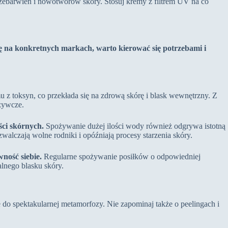
zebarwień i nowotworów skóry. Stosuj kremy z filtrem UV na co
ę na konkretnych markach, warto kierować się potrzebami i
z toksyn, co przekłada się na zdrową skórę i blask wewnętrzny. Z
dżywcze.
ci skórnych.
Spożywanie dużej ilości wody również odgrywa istotną
alczają wolne rodniki i opóźniają procesy starzenia skóry.
ność siebie.
Regularne spożywanie posiłków o odpowiedniej
lnego blasku skóry.
 do spektakularnej metamorfozy. Nie zapominaj także o peelingach i