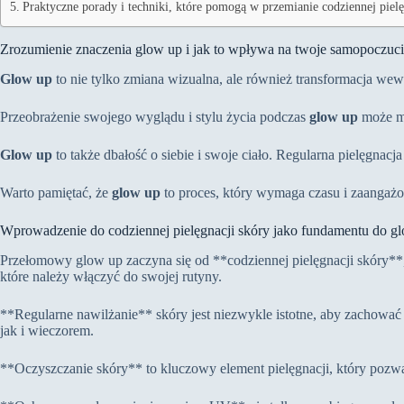
Praktyczne porady i techniki, które pomogą w przemianie codziennej piel
Zrozumienie znaczenia glow up i jak to wpływa na twoje samopoczuc
Glow up
to nie tylko zmiana wizualna, ale również transformacja wew
Przeobrażenie swojego wyglądu i stylu życia podczas
glow up
może mi
Glow up
to także dbałość o siebie i swoje ciało. Regularna pielęgna
Warto pamiętać, że
glow up
to proces, który wymaga czasu i zaangażo
Wprowadzenie do codziennej pielęgnacji skóry jako fundamentu do g
Przełomowy glow up zaczyna się od **codziennej pielęgnacji skóry**
które należy włączyć do swojej rutyny.
**Regularne nawilżanie** skóry jest niezwykle istotne, aby zachować
jak i wieczorem.
**Oczyszczanie skóry** to kluczowy element pielęgnacji, który pozwal