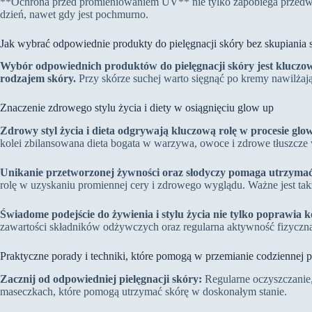
**Ochrona przed promieniowaniem UV** nie tylko zapobiega przedwcz
dzień, nawet gdy jest pochmurno.
Jak wybrać odpowiednie produkty do pielęgnacji skóry bez skupiania 
Wybór odpowiednich produktów do pielęgnacji skóry jest kluczowy
rodzajem skóry.
Przy skórze suchej warto sięgnąć po kremy nawilżają
Znaczenie zdrowego stylu życia i diety w osiągnięciu glow up
Zdrowy styl życia i dieta odgrywają kluczową rolę w procesie glo
kolei zbilansowana dieta bogata w warzywa, owoce i zdrowe tłuszcze
Unikanie przetworzonej żywności oraz słodyczy pomaga utrzymać
rolę w uzyskaniu promiennej cery i zdrowego wyglądu. Ważne jest tak
Świadome podejście do żywienia i stylu życia nie tylko poprawia 
zawartości składników odżywczych oraz regularna aktywność fizyczna t
Praktyczne porady i techniki, które pomogą w przemianie codziennej 
Zacznij od odpowiedniej pielęgnacji skóry:
Regularne oczyszczanie,
maseczkach, które pomogą utrzymać skórę w doskonałym stanie.