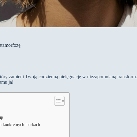
metamorfozę
óry zamieni Twoją codzienną pielęgnację w niezapomnianą transformacj
emu ja!
up
na konkretnych markach