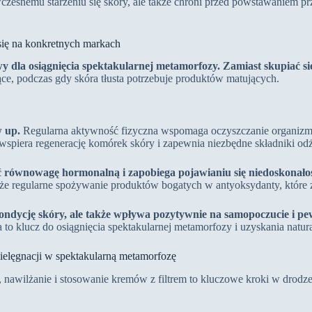
esnemu starzeniu się skóry, ale także chroni przed powstawaniem pr
się na konkretnych markach
 dla osiągnięcia spektakularnej metamorfozy. Zamiast skupiać si
ce, podczas gdy skóra tłusta potrzebuje produktów matujących.
w up.
Regularna aktywność fizyczna wspomaga oczyszczanie organizmu 
 wspiera regenerację komórek skóry i zapewnia niezbędne składniki o
 równowagę hormonalną i zapobiega pojawianiu się niedoskonałoś
że regularne spożywanie produktów bogatych w antyoksydanty, które zw
kondycję skóry, ale także wpływa pozytywnie na samopoczucie i pew
o klucz do osiągnięcia spektakularnej metamorfozy i uzyskania natura
pielęgnacji w spektakularną metamorfozę
 nawilżanie i stosowanie kremów z filtrem to kluczowe kroki w drodze