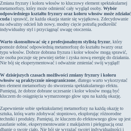
Zmiana fryzury i koloru włosów to kluczowy element spektakularnej
metamorfozy, który może odmienić cały wygląd osoby.
Wybór
odpowiedniego kształtu fryzury oraz koloru włosów może zdziałać
cuda
i sprawić, że każda okazja stanie się wyjątkowa. Zdecydowanie
na odważny odcień lub nowy, modny cięcie potrafią podkreślić
indywidualny styl i przyciągnąć uwagę otoczenia.
Warto skonsultować się z profesjonalnym stylistą fryzur
, który
pomoże dobrać odpowiednią metamorfozę do kształtu twarzy oraz
typu włosów. Dobrze dobrana fryzura i kolor włosów mogą sprawić,
że osoba poczuje się pewniej siebie i zyska nową energię do działania.
Nie bój się eksperymentować i odważnie zmieniać swój wygląd!
W dzisiejszych czasach możliwości zmiany fryzury i koloru
włosów są praktycznie nieograniczone
, dlatego warto wykorzystać
ten element metamorfozy do stworzenia spektakularnego efektu.
Pamiętaj, że dobrze dobrane uczesanie i kolor włosów mogą być
kluczem do osiągnięcia wymarzonego glow upu na każdą okazję.
Zapewnienie sobie spektakularnej metamorfozy na każdą okazję to
sztuka, którą warto zdobywać stopniowo, eksplorując różnorodne
techniki i produkty. Pamiętaj, że kluczem do efektownego glow up jest
zaufanie sobie, eksperymentowanie z makijażem i pielęgnacją oraz
dbanie o swoje ciało. Nie bój się wyrażać swojej indywidualności i