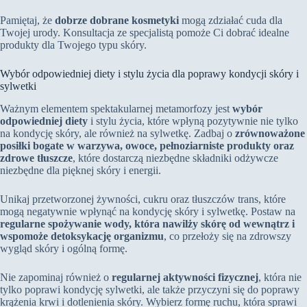
Pamiętaj, że
dobrze dobrane kosmetyki
mogą zdziałać cuda dla
Twojej urody. Konsultacja ze specjalistą pomoże Ci dobrać idealne
produkty dla Twojego typu skóry.
Wybór odpowiedniej diety i stylu życia dla poprawy kondycji skóry i
sylwetki
Ważnym elementem spektakularnej metamorfozy jest
wybór
odpowiedniej diety
i stylu życia, które wpłyną pozytywnie nie tylko
na kondycję skóry, ale również na sylwetkę. Zadbaj o
zrównoważone
posiłki bogate w warzywa, owoce, pełnoziarniste produkty oraz
zdrowe tłuszcze
, które dostarczą niezbędne składniki odżywcze
niezbędne dla pięknej skóry i energii.
Unikaj przetworzonej żywności, cukru oraz tłuszczów trans, które
mogą negatywnie wpłynąć na kondycję skóry i sylwetkę. Postaw na
regularne spożywanie wody, która nawilży skórę od wewnątrz i
wspomoże detoksykację organizmu
, co przełoży się na zdrowszy
wygląd skóry i ogólną formę.
Nie zapominaj również o
regularnej aktywności fizycznej
, która nie
tylko poprawi kondycję sylwetki, ale także przyczyni się do poprawy
krążenia krwi i dotlenienia skóry. Wybierz formę ruchu, która sprawi