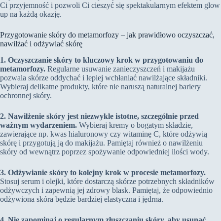
Ci przyjemność i pozwoli Ci cieszyć się spektakularnym efektem glow
up na każdą okazję.
Przygotowanie skóry do metamorfozy – jak prawidłowo oczyszczać,
nawilżać i odżywiać skórę
1. Oczyszczanie skóry to kluczowy krok w przygotowaniu do
metamorfozy.
Regularne usuwanie zanieczyszczeń i makijażu
pozwala skórze oddychać i lepiej wchłaniać nawilżające składniki.
Wybieraj delikatne produkty, które nie naruszą naturalnej bariery
ochronnej skóry.
2. Nawilżenie skóry jest niezwykle istotne, szczególnie przed
ważnym wydarzeniem.
Wybieraj kremy o bogatym składzie,
zawierające np. kwas hialuronowy czy witaminę C, które odżywią
skórę i przygotują ją do makijażu. Pamiętaj również o nawilżeniu
skóry od wewnątrz poprzez spożywanie odpowiedniej ilości wody.
3. Odżywianie skóry to kolejny krok w procesie metamorfozy.
Stosuj serum i olejki, które dostarczą skórze potrzebnych składników
odżywczych i zapewnią jej zdrowy blask. Pamiętaj, że odpowiednio
odżywiona skóra będzie bardziej elastyczna i jędrna.
4. Nie zapominaj o regularnym złuszczaniu skóry, aby usunąć