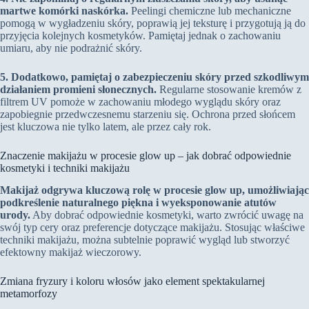
martwe komórki naskórka.
Peelingi chemiczne lub mechaniczne
pomogą w wygładzeniu skóry, poprawią jej teksturę i przygotują ją do
przyjęcia kolejnych kosmetyków. Pamiętaj jednak o zachowaniu
umiaru, aby nie podrażnić skóry.
5. Dodatkowo, pamiętaj o zabezpieczeniu skóry przed szkodliwym
działaniem promieni słonecznych.
Regularne stosowanie kremów z
filtrem UV pomoże w zachowaniu młodego wyglądu skóry oraz
zapobiegnie przedwczesnemu starzeniu się. Ochrona przed słońcem
jest kluczowa nie tylko latem, ale przez cały rok.
Znaczenie makijażu w procesie glow up – jak dobrać odpowiednie
kosmetyki i techniki makijażu
Makijaż odgrywa kluczową rolę w procesie glow up, umożliwiając
podkreślenie naturalnego piękna i wyeksponowanie atutów
urody.
Aby dobrać odpowiednie kosmetyki, warto zwrócić uwagę na
swój typ cery oraz preferencje dotyczące makijażu. Stosując właściwe
techniki makijażu, można subtelnie poprawić wygląd lub stworzyć
efektowny makijaż wieczorowy.
Zmiana fryzury i koloru włosów jako element spektakularnej
metamorfozy