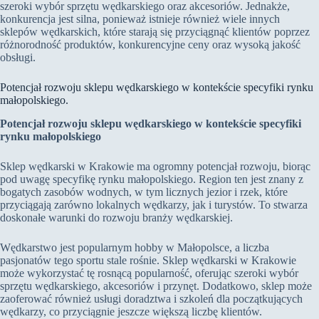
szeroki wybór sprzętu wędkarskiego oraz akcesoriów. Jednakże,
konkurencja jest silna, ponieważ istnieje również wiele innych
sklepów wędkarskich, które starają się przyciągnąć klientów poprzez
różnorodność produktów, konkurencyjne ceny oraz wysoką jakość
obsługi.
Potencjał rozwoju sklepu wędkarskiego w kontekście specyfiki rynku
małopolskiego.
Potencjał rozwoju sklepu wędkarskiego w kontekście specyfiki
rynku małopolskiego
Sklep wędkarski w Krakowie ma ogromny potencjał rozwoju, biorąc
pod uwagę specyfikę rynku małopolskiego. Region ten jest znany z
bogatych zasobów wodnych, w tym licznych jezior i rzek, które
przyciągają zarówno lokalnych wędkarzy, jak i turystów. To stwarza
doskonałe warunki do rozwoju branży wędkarskiej.
Wędkarstwo jest popularnym hobby w Małopolsce, a liczba
pasjonatów tego sportu stale rośnie. Sklep wędkarski w Krakowie
może wykorzystać tę rosnącą popularność, oferując szeroki wybór
sprzętu wędkarskiego, akcesoriów i przynęt. Dodatkowo, sklep może
zaoferować również usługi doradztwa i szkoleń dla początkujących
wędkarzy, co przyciągnie jeszcze większą liczbę klientów.