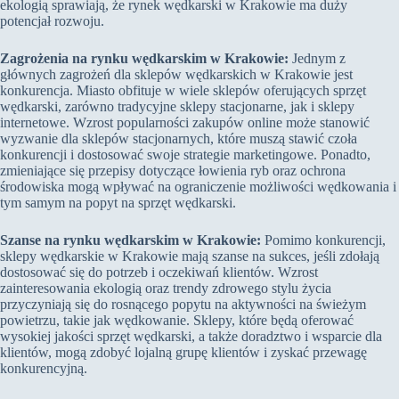
ekologią sprawiają, że rynek wędkarski w Krakowie ma duży
potencjał rozwoju.
Zagrożenia na rynku wędkarskim w Krakowie:
Jednym z
głównych zagrożeń dla sklepów wędkarskich w Krakowie jest
konkurencja. Miasto obfituje w wiele sklepów oferujących sprzęt
wędkarski, zarówno tradycyjne sklepy stacjonarne, jak i sklepy
internetowe. Wzrost popularności zakupów online może stanowić
wyzwanie dla sklepów stacjonarnych, które muszą stawić czoła
konkurencji i dostosować swoje strategie marketingowe. Ponadto,
zmieniające się przepisy dotyczące łowienia ryb oraz ochrona
środowiska mogą wpływać na ograniczenie możliwości wędkowania i
tym samym na popyt na sprzęt wędkarski.
Szanse na rynku wędkarskim w Krakowie:
Pomimo konkurencji,
sklepy wędkarskie w Krakowie mają szanse na sukces, jeśli zdołają
dostosować się do potrzeb i oczekiwań klientów. Wzrost
zainteresowania ekologią oraz trendy zdrowego stylu życia
przyczyniają się do rosnącego popytu na aktywności na świeżym
powietrzu, takie jak wędkowanie. Sklepy, które będą oferować
wysokiej jakości sprzęt wędkarski, a także doradztwo i wsparcie dla
klientów, mogą zdobyć lojalną grupę klientów i zyskać przewagę
konkurencyjną.