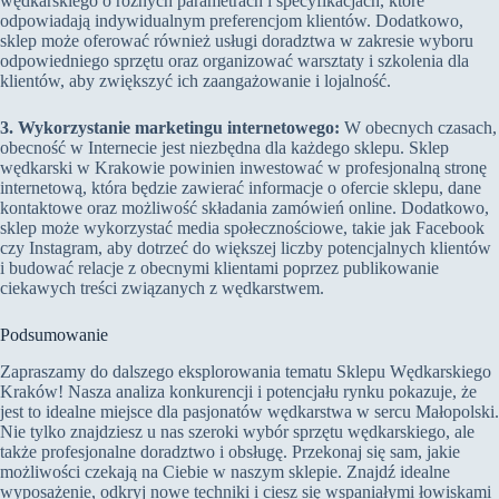
wędkarskiego o różnych parametrach i specyfikacjach, które
odpowiadają indywidualnym preferencjom klientów. Dodatkowo,
sklep może oferować również usługi doradztwa w zakresie wyboru
odpowiedniego sprzętu oraz organizować warsztaty i szkolenia dla
klientów, aby zwiększyć ich zaangażowanie i lojalność.
3. Wykorzystanie marketingu internetowego:
W obecnych czasach,
obecność w Internecie jest niezbędna dla każdego sklepu. Sklep
wędkarski w Krakowie powinien inwestować w profesjonalną stronę
internetową, która będzie zawierać informacje o ofercie sklepu, dane
kontaktowe oraz możliwość składania zamówień online. Dodatkowo,
sklep może wykorzystać media społecznościowe, takie jak Facebook
czy Instagram, aby dotrzeć do większej liczby potencjalnych klientów
i budować relacje z obecnymi klientami poprzez publikowanie
ciekawych treści związanych z wędkarstwem.
Podsumowanie
Zapraszamy do dalszego eksplorowania tematu Sklepu Wędkarskiego
Kraków! Nasza analiza konkurencji i potencjału rynku pokazuje, że
jest to idealne miejsce dla pasjonatów wędkarstwa w sercu Małopolski.
Nie tylko znajdziesz u nas szeroki wybór sprzętu wędkarskiego, ale
także profesjonalne doradztwo i obsługę. Przekonaj się sam, jakie
możliwości czekają na Ciebie w naszym sklepie. Znajdź idealne
wyposażenie, odkryj nowe techniki i ciesz się wspaniałymi łowiskami