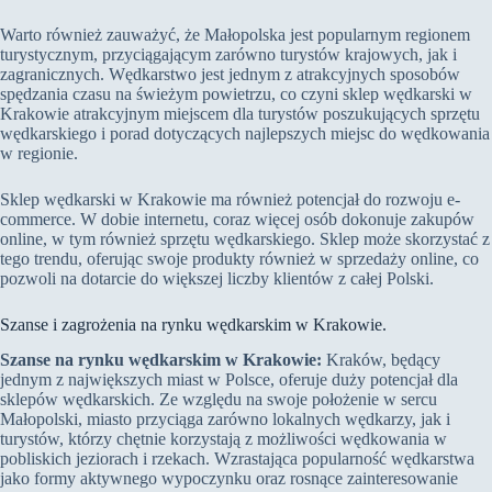
Warto również zauważyć, że Małopolska jest popularnym regionem
turystycznym, przyciągającym zarówno turystów krajowych, jak i
zagranicznych. Wędkarstwo jest jednym z atrakcyjnych sposobów
spędzania czasu na świeżym powietrzu, co czyni sklep wędkarski w
Krakowie atrakcyjnym miejscem dla turystów poszukujących sprzętu
wędkarskiego i porad dotyczących najlepszych miejsc do wędkowania
w regionie.
Sklep wędkarski w Krakowie ma również potencjał do rozwoju e-
commerce. W dobie internetu, coraz więcej osób dokonuje zakupów
online, w tym również sprzętu wędkarskiego. Sklep może skorzystać z
tego trendu, oferując swoje produkty również w sprzedaży online, co
pozwoli na dotarcie do większej liczby klientów z całej Polski.
Szanse i zagrożenia na rynku wędkarskim w Krakowie.
Szanse na rynku wędkarskim w Krakowie:
Kraków, będący
jednym z największych miast w Polsce, oferuje duży potencjał dla
sklepów wędkarskich. Ze względu na swoje położenie w sercu
Małopolski, miasto przyciąga zarówno lokalnych wędkarzy, jak i
turystów, którzy chętnie korzystają z możliwości wędkowania w
pobliskich jeziorach i rzekach. Wzrastająca popularność wędkarstwa
jako formy aktywnego wypoczynku oraz rosnące zainteresowanie