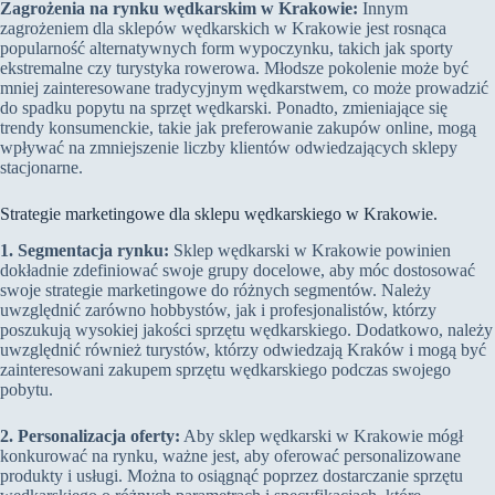
Zagrożenia na rynku wędkarskim w Krakowie:
Innym
zagrożeniem dla sklepów wędkarskich w Krakowie jest rosnąca
popularność alternatywnych form wypoczynku, takich jak sporty
ekstremalne czy turystyka rowerowa. Młodsze pokolenie może być
mniej zainteresowane tradycyjnym wędkarstwem, co może prowadzić
do spadku popytu na sprzęt wędkarski. Ponadto, zmieniające się
trendy konsumenckie, takie jak preferowanie zakupów online, mogą
wpływać na zmniejszenie liczby klientów odwiedzających sklepy
stacjonarne.
Strategie marketingowe dla sklepu wędkarskiego w Krakowie.
1. Segmentacja rynku:
Sklep wędkarski w Krakowie powinien
dokładnie zdefiniować swoje grupy docelowe, aby móc dostosować
swoje strategie marketingowe do różnych segmentów. Należy
uwzględnić zarówno hobbystów, jak i profesjonalistów, którzy
poszukują wysokiej jakości sprzętu wędkarskiego. Dodatkowo, należy
uwzględnić również turystów, którzy odwiedzają Kraków i mogą być
zainteresowani zakupem sprzętu wędkarskiego podczas swojego
pobytu.
2. Personalizacja oferty:
Aby sklep wędkarski w Krakowie mógł
konkurować na rynku, ważne jest, aby oferować personalizowane
produkty i usługi. Można to osiągnąć poprzez dostarczanie sprzętu