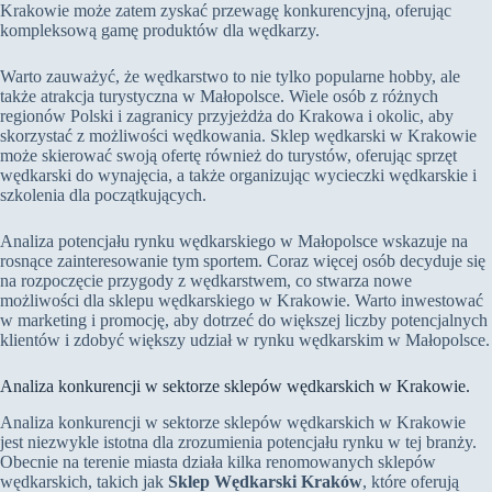
Krakowie może zatem zyskać przewagę konkurencyjną, oferując
kompleksową gamę produktów dla wędkarzy.
Warto zauważyć, że wędkarstwo to nie tylko popularne hobby, ale
także atrakcja turystyczna w Małopolsce. Wiele osób z różnych
regionów Polski i zagranicy przyjeżdża do Krakowa i okolic, aby
skorzystać z możliwości wędkowania. Sklep wędkarski w Krakowie
może skierować swoją ofertę również do turystów, oferując sprzęt
wędkarski do wynajęcia, a także organizując wycieczki wędkarskie i
szkolenia dla początkujących.
Analiza potencjału rynku wędkarskiego w Małopolsce wskazuje na
rosnące zainteresowanie tym sportem. Coraz więcej osób decyduje się
na rozpoczęcie przygody z wędkarstwem, co stwarza nowe
możliwości dla sklepu wędkarskiego w Krakowie. Warto inwestować
w marketing i promocję, aby dotrzeć do większej liczby potencjalnych
klientów i zdobyć większy udział w rynku wędkarskim w Małopolsce.
Analiza konkurencji w sektorze sklepów wędkarskich w Krakowie.
Analiza konkurencji w sektorze sklepów wędkarskich w Krakowie
jest niezwykle istotna dla zrozumienia potencjału rynku w tej branży.
Obecnie na terenie miasta działa kilka renomowanych sklepów
wędkarskich, takich jak
Sklep Wędkarski Kraków
, które oferują