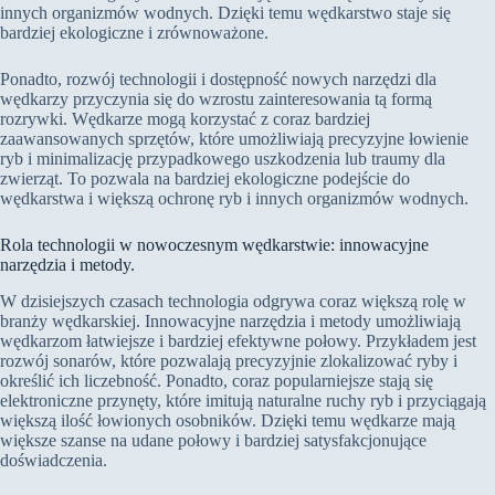
innych organizmów wodnych. Dzięki temu wędkarstwo staje się
bardziej ekologiczne i zrównoważone.
Ponadto, rozwój technologii i dostępność nowych narzędzi dla
wędkarzy przyczynia się do wzrostu zainteresowania tą formą
rozrywki. Wędkarze mogą korzystać z coraz bardziej
zaawansowanych sprzętów, które umożliwiają precyzyjne łowienie
ryb i minimalizację przypadkowego uszkodzenia lub traumy dla
zwierząt. To pozwala na bardziej ekologiczne podejście do
wędkarstwa i większą ochronę ryb i innych organizmów wodnych.
Rola technologii w nowoczesnym wędkarstwie: innowacyjne
narzędzia i metody.
W dzisiejszych czasach technologia odgrywa coraz większą rolę w
branży wędkarskiej. Innowacyjne narzędzia i metody umożliwiają
wędkarzom łatwiejsze i bardziej efektywne połowy. Przykładem jest
rozwój sonarów, które pozwalają precyzyjnie zlokalizować ryby i
określić ich liczebność. Ponadto, coraz popularniejsze stają się
elektroniczne przynęty, które imitują naturalne ruchy ryb i przyciągają
większą ilość łowionych osobników. Dzięki temu wędkarze mają
większe szanse na udane połowy i bardziej satysfakcjonujące
doświadczenia.