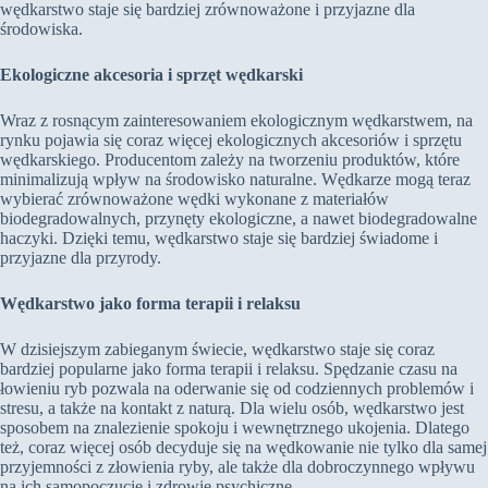
wędkarstwo staje się bardziej zrównoważone i przyjazne dla
środowiska.
Ekologiczne akcesoria i sprzęt wędkarski
Wraz z rosnącym zainteresowaniem ekologicznym wędkarstwem, na
rynku pojawia się coraz więcej ekologicznych akcesoriów i sprzętu
wędkarskiego. Producentom zależy na tworzeniu produktów, które
minimalizują wpływ na środowisko naturalne. Wędkarze mogą teraz
wybierać zrównoważone wędki wykonane z materiałów
biodegradowalnych, przynęty ekologiczne, a nawet biodegradowalne
haczyki. Dzięki temu, wędkarstwo staje się bardziej świadome i
przyjazne dla przyrody.
Wędkarstwo jako forma terapii i relaksu
W dzisiejszym zabieganym świecie, wędkarstwo staje się coraz
bardziej popularne jako forma terapii i relaksu. Spędzanie czasu na
łowieniu ryb pozwala na oderwanie się od codziennych problemów i
stresu, a także na kontakt z naturą. Dla wielu osób, wędkarstwo jest
sposobem na znalezienie spokoju i wewnętrznego ukojenia. Dlatego
też, coraz więcej osób decyduje się na wędkowanie nie tylko dla samej
przyjemności z złowienia ryby, ale także dla dobroczynnego wpływu
na ich samopoczucie i zdrowie psychiczne.