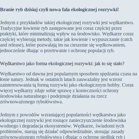
Branie ryb dzisiaj czyli nowa fala ekologicznej rozrywki!
Jednym z przykładów takiej ekologicznej rozrywki jest wędkarstwo.
Tradycyjne łowienie ryb zastępowane jest coraz częściej przez
praktyki, które minimalizują wpływ na środowisko. Wędkarze coraz
częściej wybierają metody, takie jak łowienie i wypuszczanie (catch
and release), które pozwalają im na cieszenie się wędkowaniem,
jednocześnie dbając o przetrwanie i ochronę populacji ryb.
Wędkarstwo jako forma ekologicznej rozrywki: jak to się stało?
Wędkarstwo od dawna jest popularnym sposobem spędzania czasu na
łonie natury. Jednak w ostatnich latach zauważalny jest wzrost
zainteresowania tą formą rozrywki jako ekologicznym hobby. Coraz
więcej wędkarzy zdaje sobie sprawę z konieczności ochrony
środowiska naturalnego i podejmuje działania na rzecz
zrównoważonego rybołówstwa.
Jednym z powodów wzrastającej popularności wędkarstwa jako
ekologicznej rozrywki jest rosnące zanieczyszczenie środowiska
wodnego i degradacja ekosystemów. Wędkarze, świadomi tych
problemów, starają się działać odpowiedzialnie, stosując zasady
zrównoważonego rybołówstwa i dbając o ochronę siedlisk ryb i