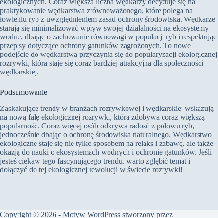
ekologicznych. Coraz większa liczba wędkarzy decyduje się na
praktykowanie wędkarstwa zrównoważonego, które polega na
łowieniu ryb z uwzględnieniem zasad ochrony środowiska. Wędkarze
starają się minimalizować wpływ swojej działalności na ekosystemy
wodne, dbając o zachowanie równowagi w populacji ryb i respektując
przepisy dotyczące ochrony gatunków zagrożonych. To nowe
podejście do wędkarstwa przyczynia się do popularyzacji ekologicznej
rozrywki, która staje się coraz bardziej atrakcyjna dla społeczności
wędkarskiej.
Podsumowanie
Zaskakujące trendy w branżach rozrywkowej i wędkarskiej wskazują
na nową falę ekologicznej rozrywki, która zdobywa coraz większą
popularność. Coraz więcej osób odkrywa radość z połowu ryb,
jednocześnie dbając o ochronę środowiska naturalnego. Wędkarstwo
ekologiczne staje się nie tylko sposobem na relaks i zabawę, ale także
okazją do nauki o ekosystemach wodnych i ochronie gatunków. Jeśli
jesteś ciekaw tego fascynującego trendu, warto zgłębić temat i
dołączyć do tej ekologicznej rewolucji w świecie rozrywki!
Copyright © 2026 - Motyw WordPress stworzony przez