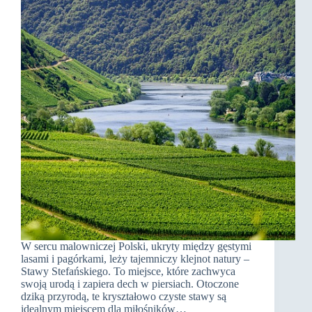
W sercu malowniczej Polski, ukryty między gęstymi
lasami i pagórkami, leży tajemniczy klejnot natury –
Stawy Stefańskiego. To miejsce, które zachwyca
swoją urodą i zapiera dech w piersiach. Otoczone
dziką przyrodą, te kryształowo czyste stawy są
idealnym miejscem dla miłośników…