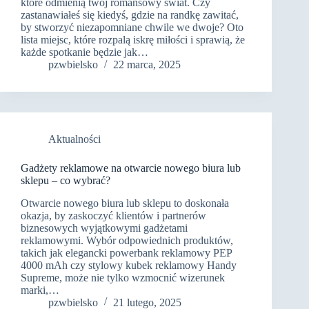
które odmienią twój romansowy świat. Czy
zastanawiałeś się kiedyś, gdzie na randkę zawitać,
by stworzyć niezapomniane chwile we dwoje? Oto
lista miejsc, które rozpalą iskrę miłości i sprawią, że
każde spotkanie będzie jak…
pzwbielsko
22 marca, 2025
Aktualności
Gadżety reklamowe na otwarcie nowego biura lub
sklepu – co wybrać?
Otwarcie nowego biura lub sklepu to doskonała
okazja, by zaskoczyć klientów i partnerów
biznesowych wyjątkowymi gadżetami
reklamowymi. Wybór odpowiednich produktów,
takich jak elegancki powerbank reklamowy PEP
4000 mAh czy stylowy kubek reklamowy Handy
Supreme, może nie tylko wzmocnić wizerunek
marki,…
pzwbielsko
21 lutego, 2025